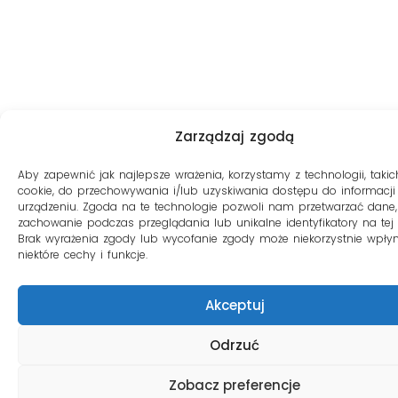
Zarządzaj zgodą
Aby zapewnić jak najlepsze wrażenia, korzystamy z technologii, takich
cookie, do przechowywania i/lub uzyskiwania dostępu do informacji
urządzeniu. Zgoda na te technologie pozwoli nam przetwarzać dane, 
zachowanie podczas przeglądania lub unikalne identyfikatory na tej s
Brak wyrażenia zgody lub wycofanie zgody może niekorzystnie wpły
niektóre cechy i funkcje.
Akceptuj
Odrzuć
Zobacz preferencje