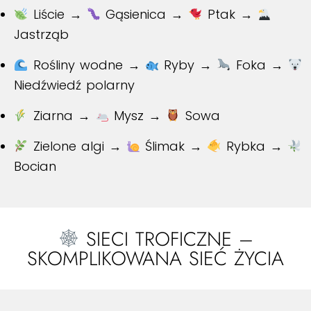
Liście →
Gąsienica →
Ptak →
Jastrząb
Rośliny wodne →
Ryby →
Foka →
Niedźwiedź polarny
Ziarna →
Mysz →
Sowa
Zielone algi →
Ślimak →
Rybka →
Bocian
SIECI TROFICZNE –
SKOMPLIKOWANA SIEĆ ŻYCIA