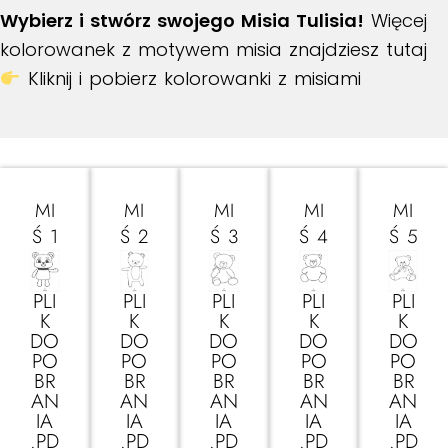
Wybierz i stwórz swojego Misia Tulisia!
Więcej
kolorowanek z motywem misia znajdziesz tutaj
Kliknij i pobierz kolorowanki z misiami
MI
MI
MI
MI
MI
Ś 1
Ś 2
Ś 3
Ś 4
Ś 5
PLI
PLI
PLI
PLI
PLI
K
K
K
K
K
DO
DO
DO
DO
DO
PO
PO
PO
PO
PO
BR
BR
BR
BR
BR
AN
AN
AN
AN
AN
IA
IA
IA
IA
IA
.PD
.PD
.PD
.PD
.PD