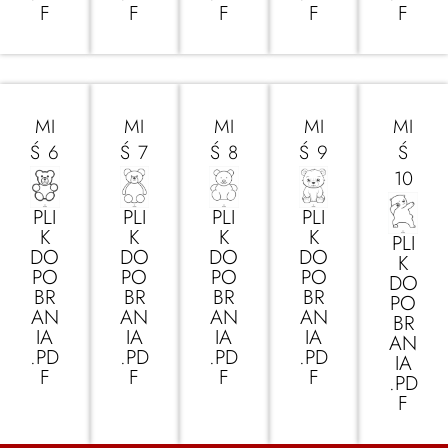
F
F
F
F
F
MI
MI
MI
MI
MI
Ś 6
Ś 7
Ś 8
Ś 9
Ś
10
PLI
PLI
PLI
PLI
K
K
K
K
PLI
DO
DO
DO
DO
K
PO
PO
PO
PO
DO
BR
BR
BR
BR
PO
AN
AN
AN
AN
BR
IA
IA
IA
IA
AN
.PD
.PD
.PD
.PD
IA
F
F
F
F
.PD
F