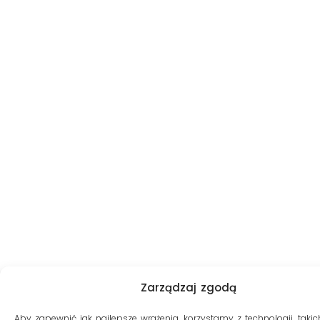
Zarządzaj zgodą
Aby zapewnić jak najlepsze wrażenia, korzystamy z technologii, takich