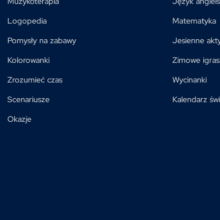
Muzykoterapia
Język angiels
Logopedia
Matematyka
Pomysły na zabawy
Jesienne akt
Kolorowanki
Zimowe igras
Zrozumieć czas
Wycinanki
Scenariusze
Kalendarz świ
Okazje