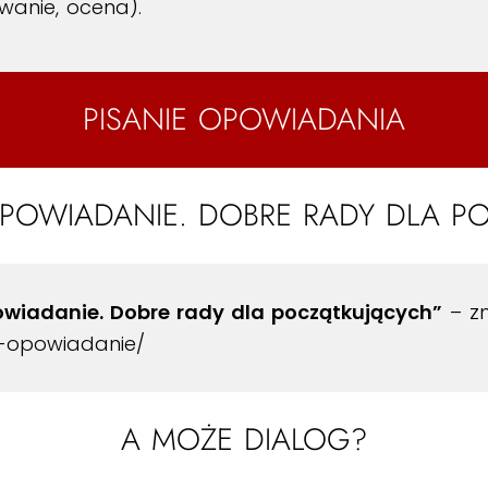
anie, ocena).
PISANIE OPOWIADANIA
OPOWIADANIE. DOBRE RADY DLA P
owiadanie. Dobre rady dla początkujących”
– zn
c-opowiadanie/
A MOŻE DIALOG?