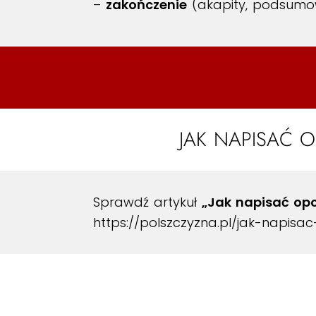
–
zakończenie
(akapity, podsumow
JAK NAPISAĆ 
Sprawdź artykuł
„Jak napisać op
https://polszczyzna.pl/jak-napisa