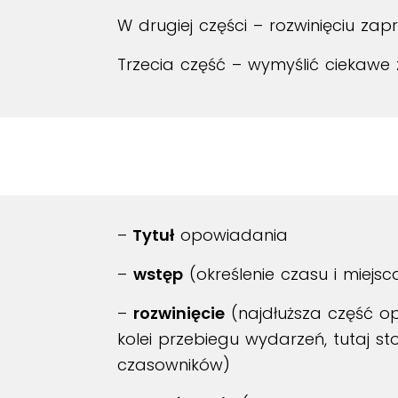
W drugiej części – rozwinięciu za
Trzecia część – wymyślić ciekawe
–
Tytuł
opowiadania
–
wstęp
(określenie czasu i miej
–
rozwinięcie
(najdłuższa część o
kolei przebiegu wydarzeń, tutaj s
czasowników)