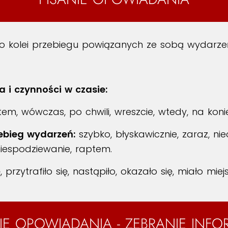
po kolei przebiegu powiązanych ze sobą wydarze
a i czynności w czasie:
em, wówczas, po chwili, wreszcie, wtedy, na koni
ebieg wydarzeń:
szybko, błyskawicznie, zaraz, ni
niespodziewanie, raptem.
, przytrafiło się, nastąpiło, okazało się, miało miejs
IE OPOWIADANIA - ZEBRANIE INFO