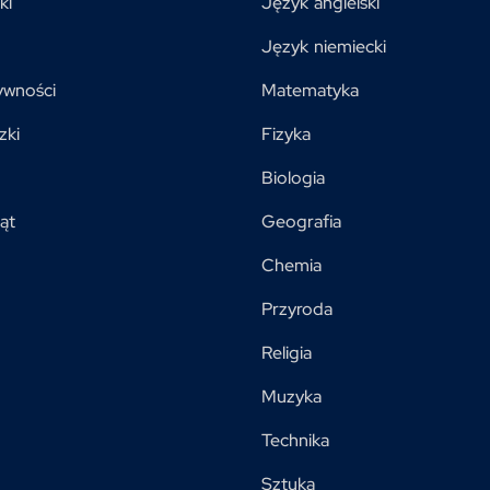
ki
Język angielski
Język niemiecki
ywności
Matematyka
zki
Fizyka
Biologia
ąt
Geografia
Chemia
Przyroda
Religia
Muzyka
Technika
Sztuka