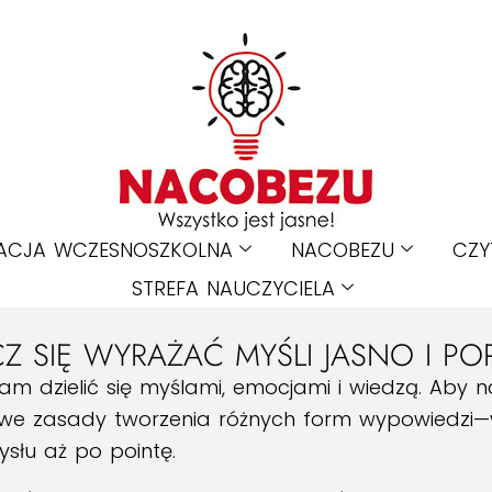
ACJA WCZESNOSZKOLNA
NACOBEZU
CZY
STREFA NAUCZYCIELA
Z SIĘ WYRAŻAĆ MYŚLI JASNO I PO
am dzielić się myślami, emocjami i wiedzą. Aby n
we zasady tworzenia różnych form wypowiedzi—
łu aż po pointę.