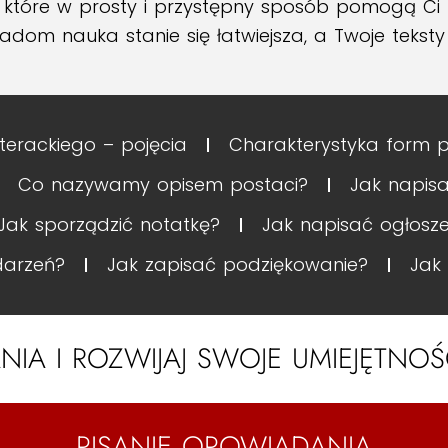
y, które w prosty i przystępny sposób pomogą Ci r
om nauka stanie się łatwiejsza, a Twoje teksty 
iterackiego – pojęcia
Charakterystyka form 
Co nazywamy opisem postaci?
Jak napisa
Jak sporządzić notatkę?
Jak napisać ogłosze
darzeń?
Jak zapisać podziękowanie?
Jak
ANIA I ROZWIJAJ SWOJE UMIEJĘTN
PISANIE OPOWIADANIA