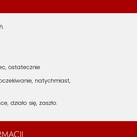
ń.
ec, ostatecznie
eoczekiwanie, natychmiast,
ce, działo się, zaszło.
RMACJI