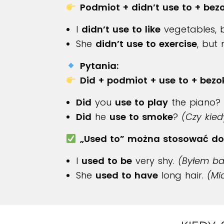
Podmiot + didn’t use to + bezo
I
didn’t use to like
vegetables, 
She
didn’t use to exercise
, but
Pytania:
Did + podmiot + use to + bezok
Did
you
use to play
the piano?
Did
he
use to smoke
?
(Czy kied
„Used to” można stosować do
I
used to be
very shy.
(Byłem ba
She
used to have
long hair.
(Mi