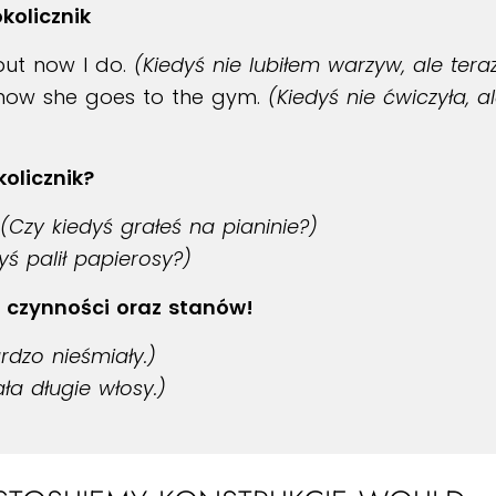
kolicznik
but now I do.
(Kiedyś nie lubiłem warzyw, ale teraz
 now she goes to the gym.
(Kiedyś nie ćwiczyła, a
olicznik?
(Czy kiedyś grałeś na pianinie?)
yś palił papierosy?)
 czynności oraz stanów!
rdzo nieśmiały.)
ała długie włosy.)