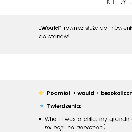
KIEDY
„Would”
również służy do mówien
do stanów!
Podmiot + would + bezokoliczn
Twierdzenia:
When I was a child, my grand
mi bajki na dobranoc.)