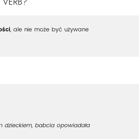
 VERB?
ości
, ale nie może być używane
m dzieckiem, babcia opowiadała