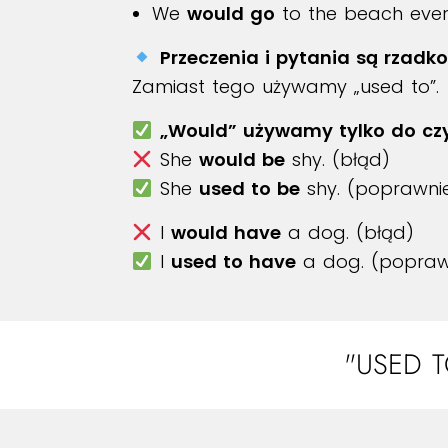
We
would go
to the beach eve
Przeczenia i pytania są rzadk
Zamiast tego używamy „used to”.
„Would” używamy tylko do cz
She
would be
shy. (błąd)
She
used to be
shy. (poprawni
I
would have
a dog. (błąd)
I
used to have
a dog. (popraw
"USED 