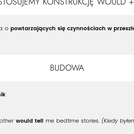
 STOSUJEMY KONSTRUKCJĘ WOULD +
ia o
powtarzających się czynnościach w przeszł
BUDOWA
ik
mother
would tell
me bedtime stories.
(Kiedy byłe