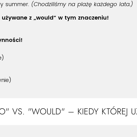
ry summer.
(Chodziliśmy na plażę każdego lata.)
o używane z „would” w tym znaczeniu!
ynności!
e)
nie)
TO" VS. "WOULD" – KIEDY KTÓREJ 