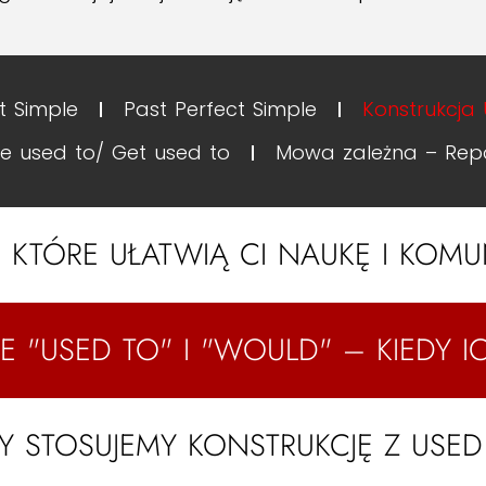
t Simple
Past Perfect Simple
Konstrukcja
Be used to/ Get used to
Mowa zależna – Rep
 KTÓRE UŁATWIĄ CI NAUKĘ I KOMU
E "USED TO" I "WOULD" – KIEDY 
DY STOSUJEMY KONSTRUKCJĘ Z USED