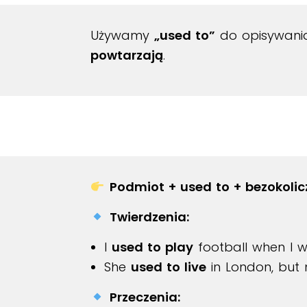
Używamy
„used to”
do opisywan
powtarzają
.
Podmiot + used to + bezokolic
Twierdzenia:
I
used to play
football when I w
She
used to live
in London, but n
Przeczenia: