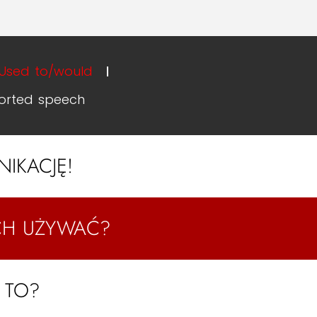
 Used to/would
orted speech
NIKACJĘ!
ICH UŻYWAĆ?
 TO?