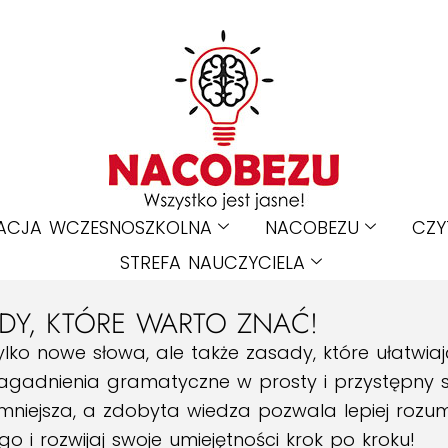
ACJA WCZESNOSZKOLNA
NACOBEZU
CZY
STREFA NAUCZYCIELA
ADY, KTÓRE WARTO ZNAĆ!
ylko nowe słowa, ale także zasady, które ułatwiaj
agadnienia gramatyczne w prosty i przystępny s
emniejsza, a zdobyta wiedza pozwala lepiej roz
o i rozwijaj swoje umiejętności krok po kroku!