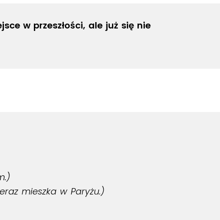
ce w przeszłości, ale już się nie
m.)
teraz mieszka w Paryżu.)