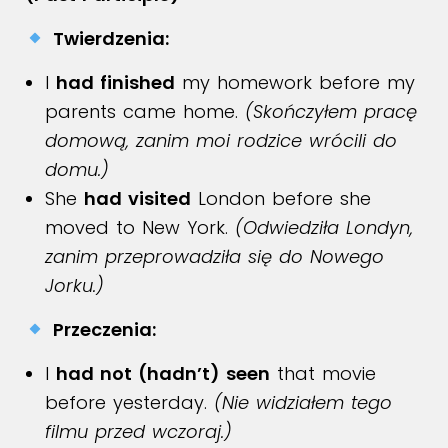
Twierdzenia:
I
had finished
my homework before my
parents came home.
(Skończyłem pracę
domową, zanim moi rodzice wrócili do
domu.)
She
had visited
London before she
moved to New York.
(Odwiedziła Londyn,
zanim przeprowadziła się do Nowego
Jorku.)
Przeczenia:
I
had not (hadn’t) seen
that movie
before yesterday.
(Nie widziałem tego
filmu przed wczoraj.)