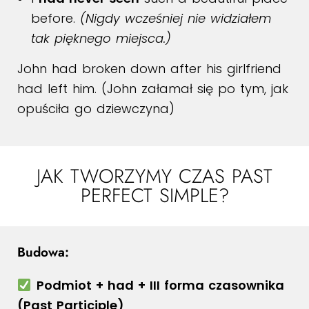
before.
(Nigdy wcześniej nie widziałem
tak pięknego miejsca.)
John had broken down after his girlfriend
had left him. (John załamał się po tym, jak
opuściła go dziewczyna)
JAK TWORZYMY CZAS PAST
PERFECT SIMPLE?
Budowa:
Podmiot + had + III forma czasownika
(Past Participle)