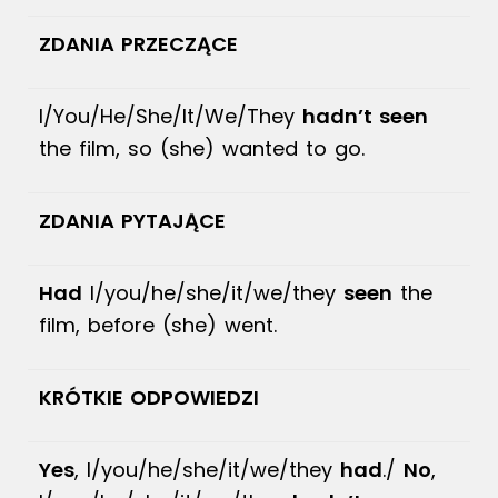
ZDANIA PRZECZĄCE
I/You/He/She/It/We/They
hadn’t seen
the film, so (she) wanted to go.
ZDANIA PYTAJĄCE
Had
I/you/he/she/it/we/they
seen
the
film, before (she) went.
KRÓTKIE ODPOWIEDZI
Yes
, I/you/he/she/it/we/they
had
./
No
,