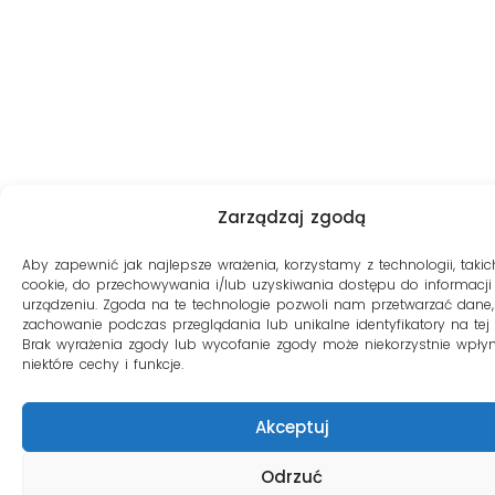
Zarządzaj zgodą
Aby zapewnić jak najlepsze wrażenia, korzystamy z technologii, takich
cookie, do przechowywania i/lub uzyskiwania dostępu do informacji
urządzeniu. Zgoda na te technologie pozwoli nam przetwarzać dane, 
zachowanie podczas przeglądania lub unikalne identyfikatory na tej s
Brak wyrażenia zgody lub wycofanie zgody może niekorzystnie wpły
niektóre cechy i funkcje.
Akceptuj
Odrzuć