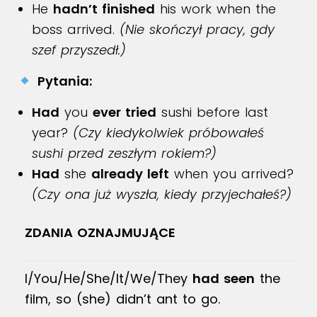
He
hadn’t finished
his work when the
boss arrived.
(Nie skończył pracy, gdy
szef przyszedł.)
Pytania:
Had
you
ever tried
sushi before last
year?
(Czy kiedykolwiek próbowałeś
sushi przed zeszłym rokiem?)
Had
she
already left
when you arrived?
(Czy ona już wyszła, kiedy przyjechałeś?)
ZDANIA OZNAJMUJĄCE
I/You/He/She/It/We/They
had seen
the
film, so (she) didn’t ant to go.