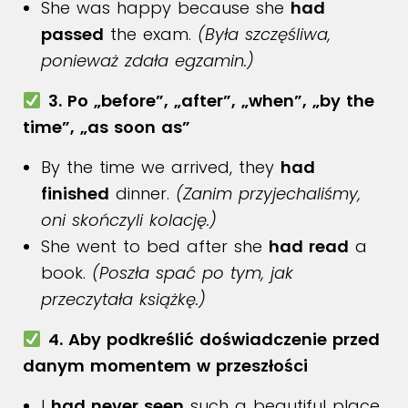
She was happy because she
had
passed
the exam.
(Była szczęśliwa,
ponieważ zdała egzamin.)
3. Po „before”, „after”, „when”, „by the
time”, „as soon as”
By the time we arrived, they
had
finished
dinner.
(Zanim przyjechaliśmy,
oni skończyli kolację.)
She went to bed after she
had read
a
book.
(Poszła spać po tym, jak
przeczytała książkę.)
4. Aby podkreślić doświadczenie przed
danym momentem w przeszłości
I
had never seen
such a beautiful place