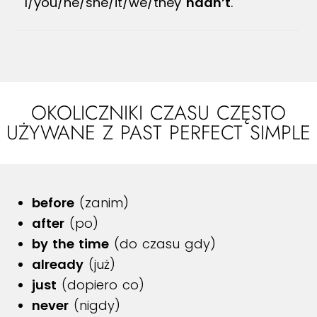
I/you/he/she/it/we/they
hadn’t
.
OKOLICZNIKI CZASU CZĘSTO
UŻYWANE Z PAST PERFECT SIMPLE
before
(zanim)
after
(po)
by the time
(do czasu gdy)
already
(już)
just
(dopiero co)
never
(nigdy)