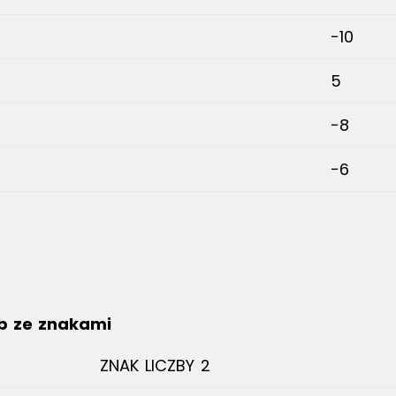
−10
5
−8
−6
zb ze znakami
ZNAK LICZBY 2