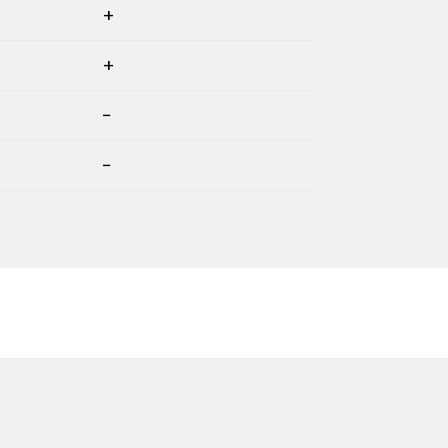
+
+
−
−