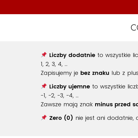
C
Liczby dodatnie
to wszystkie li
1, 2, 3, 4, …
Zapisujemy je
bez znaku
lub z plu
Liczby ujemne
to wszystkie licz
−1, −2, −3, −4, …
Zawsze mają znak
minus przed s
Zero (0)
nie jest ani dodatnie, 