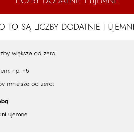
LICZBY DODATNIE I UJEMNE
O TO SĄ LICZBY DODATNIE I UJEMN
czby większe od zera:
sem: np. +5
by mniejsze od zera:
obą
.
ani ujemne.