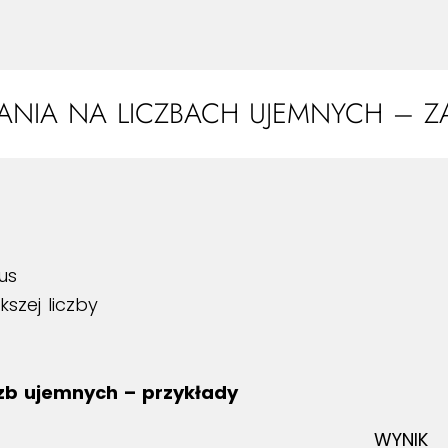
ŁANIA NA LICZBACH UJEMNYCH – Z
us
szej liczby
zb ujemnych – przykłady
WYNIK