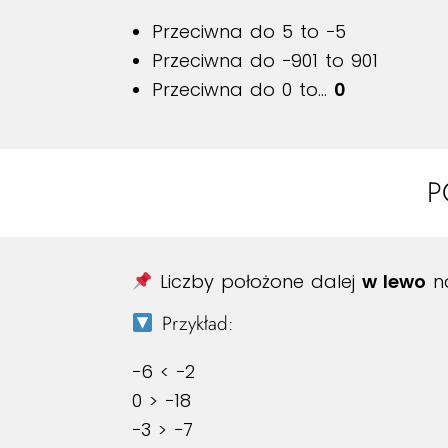
Przeciwna do 5 to −5
Przeciwna do −901 to 901
Przeciwna do 0 to…
0
P
Liczby położone dalej
w lewo
na
Przykład:
−6 < −2
0 > −18
−3 > −7