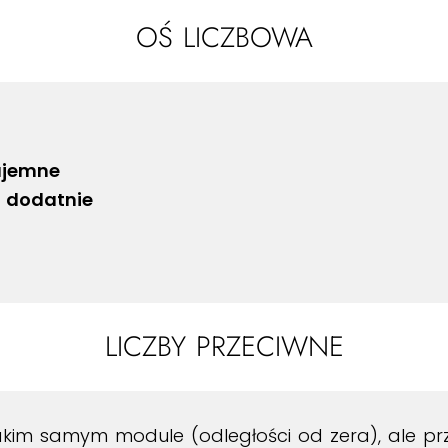
OŚ LICZBOWA
ujemne
ą
dodatnie
LICZBY PRZECIWNE
akim samym module (odległości od zera), ale pr