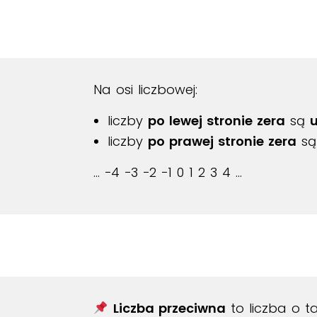
Na osi liczbowej:
liczby
po lewej stronie zera
są
liczby
po prawej stronie zera
s
… −4 −3 −2 −1 0 1 2 3 4 …
Liczba przeciwna
to liczba o t