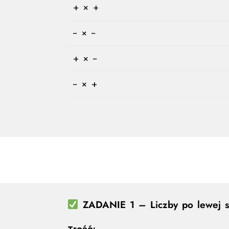
+ × +
− × −
+ × −
− × +
ZADANIE 1 – Liczby po lewej st