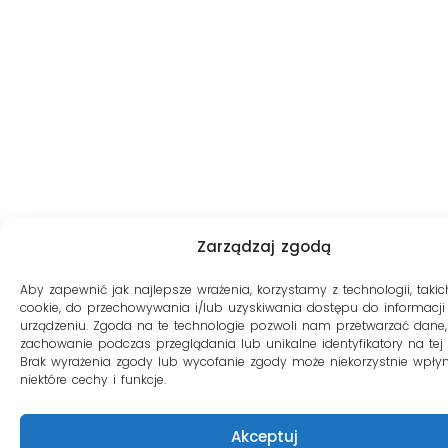
Zarządzaj zgodą
Aby zapewnić jak najlepsze wrażenia, korzystamy z technologii, takich
cookie, do przechowywania i/lub uzyskiwania dostępu do informacji
urządzeniu. Zgoda na te technologie pozwoli nam przetwarzać dane, 
zachowanie podczas przeglądania lub unikalne identyfikatory na tej s
Brak wyrażenia zgody lub wycofanie zgody może niekorzystnie wpły
niektóre cechy i funkcje.
Akceptuj