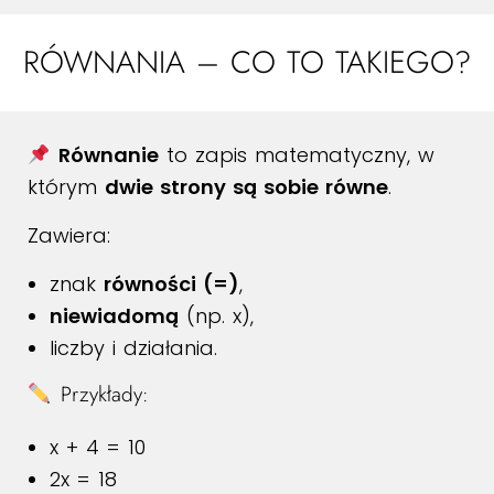
RÓWNANIA – CO TO TAKIEGO?
Równanie
to zapis matematyczny, w
którym
dwie strony są sobie równe
.
Zawiera:
znak
równości (=)
,
niewiadomą
(np. x),
liczby i działania.
Przykłady:
x + 4 = 10
2x = 18