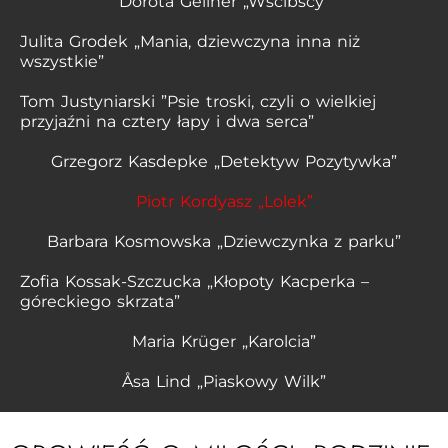
Dorota Gellner „Wścibscy”
Julita Grodek „Mania, dziewczyna inna niż
wszystkie”
Tom Justyniarski ”Psie troski, czyli o wielkiej
przyjaźni na cztery łapy i dwa serca”
Grzegorz Kasdepke „Detektyw Pozytywka”
Piotr Kordyasz „Lolek”
Barbara Kosmowska „Dziewczynka z parku”
Zofia Kossak-Szczucka „Kłopoty Kacperka –
góreckiego skrzata”
Maria Krüger „Karolcia”
Åsa Lind „Piaskowy Wilk”