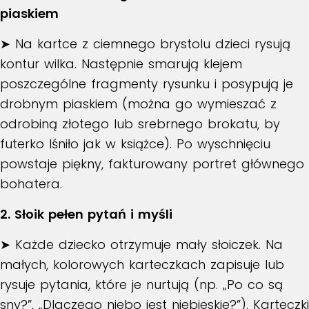
piaskiem
➤ Na kartce z ciemnego brystolu dzieci rysują
kontur wilka. Następnie smarują klejem
poszczególne fragmenty rysunku i posypują je
drobnym piaskiem (można go wymieszać z
odrobiną złotego lub srebrnego brokatu, by
futerko lśniło jak w książce). Po wyschnięciu
powstaje piękny, fakturowany portret głównego
bohatera.
2. Słoik pełen pytań i myśli
➤ Każde dziecko otrzymuje mały słoiczek. Na
małych, kolorowych karteczkach zapisuje lub
rysuje pytania, które je nurtują (np. „Po co są
sny?”, „Dlaczego niebo jest niebieskie?”). Karteczki