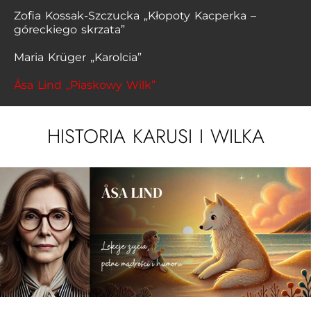
Zofia Kossak-Szczucka „Kłopoty Kacperka –
góreckiego skrzata”
Maria Krüger „Karolcia”
Åsa Lind „Piaskowy Wilk”
HISTORIA KARUSI I WILKA