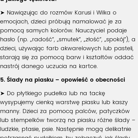
➤ Nawiązując do rozmów Karusi i Wilka o
emocjach, dzieci próbują namalować je za
pomocą samych kolorów. Nauczyciel podaje
hasło (np. „radość”, „smutek”, „złość”, „spokój”), a
dzieci, używając farb akwarelowych lub pasteli,
starają się za pomocą barw i kształtów oddać
nastrój danego uczucia na kartce.
5. Ślady na piasku – opowieść o obecności
➤ Do płytkiego pudełka lub na tackę
wysypujemy cienką warstwę piasku lub kaszy
manny. Dzieci za pomocą palców, patyczków
lub stempelków tworzą na piasku różne ślady –
ludzkie, ptasie, psie. Następnie mogą delikatnie
potrząsnąć pudełkiem, by zobaczyć, jak ślady