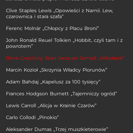
Clive Staples Lewis „Opowieści z Narnii. Lew,
czarownica i stara szafa”
Ferenc Molnár „Chłopcy z Placu Broni”
John Ronald Reuel Tolkien „Hobbit, czyli tam i z
powrotem”
René Goscinny, Jean-Jacques Sempé „Mikołajek”
Marcin Kozioł „Skrzynia Władcy Piorunów”
Adam Bahdaj „Kapelusz za 100 tysięcy”
Frances Hodgson Burnett „Tajemniczy ogród”
Lewis Carroll „Alicja w Krainie Czarów”
Carlo Collodi „Pinokio”
Aleksander Dumas „Trzej muszkieterowie”