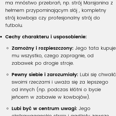
ma mnóstwo przebrań, np. strój Marsjanina z
hełmem przypominającym słój
, kompletny
strój kowboja
czy profesjonalny strój do
futbolu
.
Cechy charakteru i usposobienie:
Zamożny i rozpieszczony:
Jego tata kupuje
mu wszystko, czego zapragnie, od
zabawek po drogie stroje
.
Pewny siebie i zarozumiały:
Lubi się chwalić
swoimi rzeczami i uważa się za lepszego
od innych (np. podczas kłótni o bycie
jeńcem w zabawie w kowbojów)
.
Lubi być w centrum uwagi:
Jego
ekstrawaganckie stroje i gadżety zawsze