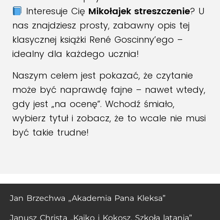
Interesuje Cię
Mikołajek streszczenie
? U
nas znajdziesz prosty, zabawny opis tej
klasycznej książki René Goscinny’ego –
idealny dla każdego ucznia!
Naszym celem jest pokazać, że czytanie
może być naprawdę fajne – nawet wtedy,
gdy jest „na ocenę”. Wchodź śmiało,
wybierz tytuł i zobacz, że to wcale nie musi
być takie trudne!
Jan Brzechwa „Akademia Pana Kleksa”
Janusz Christa „Kajko i Kokosz. Szkoła latania”