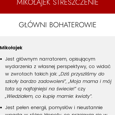
MIKOŁAJEK STRESZCZENIE
GŁÓWNI BOHATEROWIE
Mikołajek
Jest głównym narratorem, opisującym
wydarzenia z własnej perspektywy, co widać
w zwrotach takich jak:
„Dziś przyszliśmy do
szkoły bardzo zadowoleni”
,
„Moja mama i mój
tata są najfajniejsi na świecie!”
czy
„Wiedziałem, co kupię mamie: kwiaty”
.
Jest pełen energii, pomysłów i nieustannie
wpada w różne kłopoty, co przejawia się w