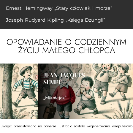
Ernest Hemingway „Stary człowiek i morze”
Joseph Rudyard Kipling „Księga Dżungli”
OPOWIADANIE O CODZIENNYM
ŻYCIU MAŁEGO CHŁOPCA
Uwaga
:
przedstawiona na banerze ilustracja została wygenerowana komputerowo