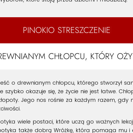
PINOKIO STRESZCZENIE
EWNIANYM CHŁOPCU, KTÓRY OŻYW
eść o drewnianym chłopcu, którego stworzył samo
 szybko okazuje się, że życie nie jest łatwe. Chło
kłopoty. Jego nos rośnie za każdym razem, gdy
ciwości.
tyka wiele postaci, które uczą go ważnych lekcji.
potyka także dobrą Wróżkę, która pomaga mu i d