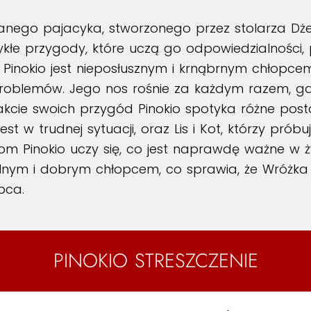
nianego pajacyka, stworzonego przez stolarza Dż
kłe przygody, które uczą go odpowiedzialności, 
nokio jest nieposłusznym i krnąbrnym chłopcem, 
roblemów. Jego nos rośnie za każdym razem, gdy
cie swoich przygód Pinokio spotyka różne postac
 w trudnej sytuacji, oraz Lis i Kot, którzy prób
om Pinokio uczy się, co jest naprawdę ważne w ż
alnym i dobrym chłopcem, co sprawia, że Wróżka 
pca.
PINOKIO STRESZCZENIE