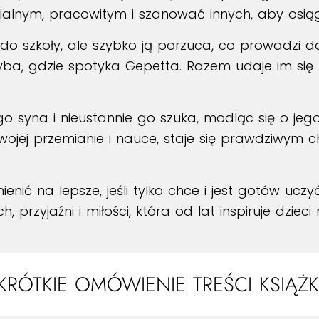
ialnym, pracowitym i szanować innych, aby osiąg
 do szkoły, ale szybko ją porzuca, co prowadzi d
ba, gdzie spotyka Gepetta. Razem udaje im się uc
o syna i nieustannie go szuka, modląc się o jego
ki swojej przemianie i nauce, staje się prawdziwy
enić na lepsze, jeśli tylko chce i jest gotów ucz
 przyjaźni i miłości, która od lat inspiruje dzieci
KRÓTKIE OMÓWIENIE TREŚCI KSIĄŻK