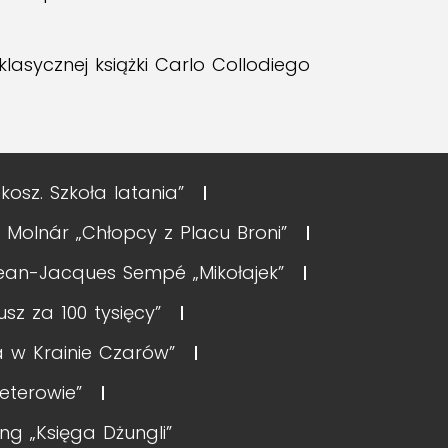
klasycznej książki Carlo Collodiego
kosz. Szkoła latania”
 Molnár „Chłopcy z Placu Broni”
ean-Jacques Sempé „Mikołajek”
z za 100 tysięcy”
ja w Krainie Czarów”
eterowie”
ng „Księga Dżungli”