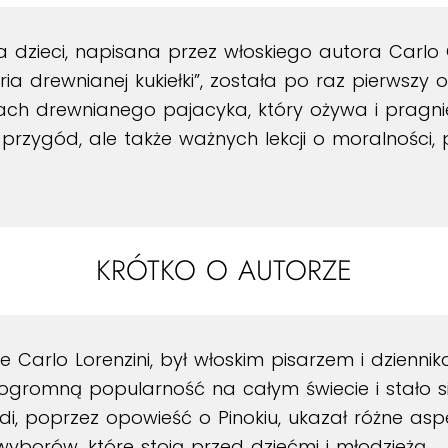
 dzieci, napisana przez włoskiego autora Carlo Co
oria drewnianej kukiełki”, została po raz pierwszy
ch drewnianego pajacyka, który ożywa i pragni
 przygód, ale także ważnych lekcji o moralności,
KRÓTKO O AUTORZE
e Carlo Lorenzini, był włoskim pisarzem i dziennik
ło ogromną popularność na całym świecie i stało 
lodi, poprzez opowieść o Pinokiu, ukazał różne a
yborów, które stoją przed dziećmi i młodzieżą.