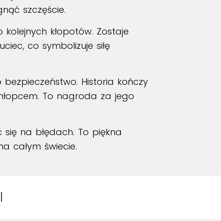
nąć szczęście.
o kolejnych kłopotów. Zostaje
iec, co symbolizuje siłę
 bezpieczeństwo. Historia kończy
m chłopcem. To nagroda za jego
yć się na błędach. To piękna
 na całym świecie.
I