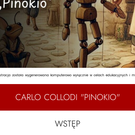
tracja została wygenerowana komputerowo wyłącznie w celach edukacyjnych i ma c
CARLO COLLODI "PINOKIO"
WSTĘP