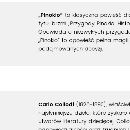
„Pinokio”
to klasyczna powieść dla
tytuł brzmi „Przygody Pinokia: Hist
Opowiada o niezwykłych przygoda
„Pinokio” to opowieść pełna magii,
podejmowanych decyzji.
Carlo Collodi
(1826-1890), właściwi
najsłynniejsze dzieło, które zyska
utworów literatury dziecięcej. Col
odpowiedzialności oraz trudnych w