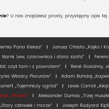
nie
? U nas znajdziesz prosty, przystępny opis tej 
emia Pana Kleksa”
Janusz Christa „Kajko i Ko
 Narnii. Lew, czarownica i stara szafa”
Ferenc
it, czyli tam i z powrotem”
René Goscinny, J
rzynia Władcy Piorunów”
Adam Bahdaj „Kapelus
urnett „Tajemniczy ogród”
Lewis Carroll „Alic
lodi „Pinokio”
Aleksander Dumas „Trzej muszki
Stary człowiek i morze”
Joseph Rudyard Kipli