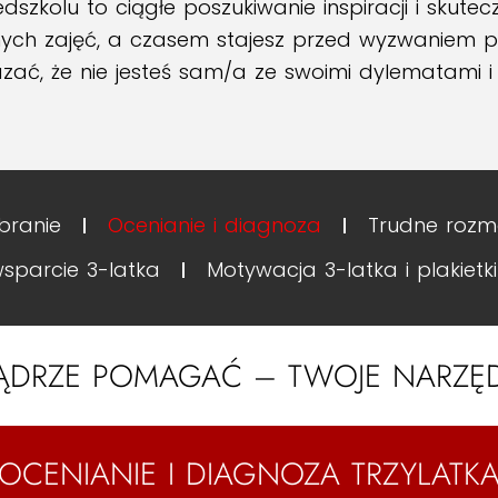
szkolu to ciągłe poszukiwanie inspiracji i skut
nych zajęć, a czasem stajesz przed wyzwaniem
ać, że nie jesteś sam/a ze swoimi dylematami 
branie
Ocenianie i diagnoza
Trudne rozm
wsparcie 3-latka
Motywacja 3-latka i plakietk
ĄDRZE POMAGAĆ – TWOJE NARZĘ
OCENIANIE I DIAGNOZA TRZYLATK