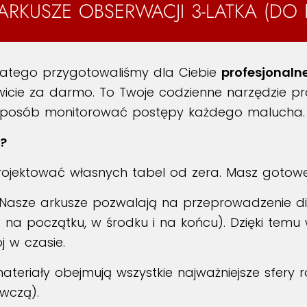
RKUSZE OBSERWACJI 3-LATKA (DO 
Dlatego przygotowaliśmy dla Ciebie
profesjonaln
icie za darmo. To Twoje codzienne narzędzie pra
sposób monitorować postępy każdego malucha.
ć?
rojektować własnych tabel od zera. Masz gotowe
Nasze arkusze pozwalają na przeprowadzenie di
a początku, w środku i na końcu). Dzięki temu w
j w czasie.
teriały obejmują wszystkie najważniejsze sfery ro
wczą).