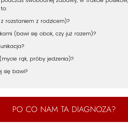
: podczas swobodnej zabawy, w trakcie posiłków
to:
 z rozstaniem z rodzicem)?
ikami (bawi się obok, czy już razem)?
unikacja?
(mycie rąk, próby jedzenia)?
ej się bawi?
PO CO NAM TA DIAGNOZA?