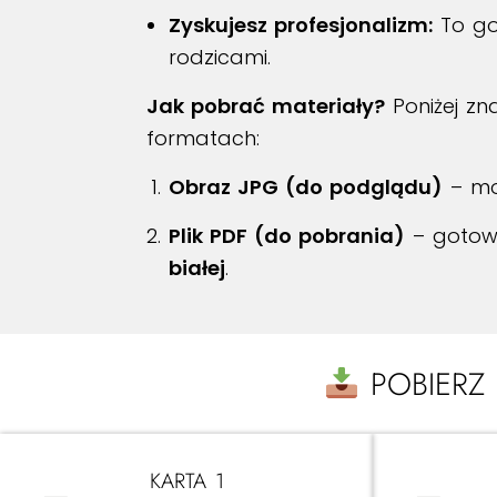
Zyskujesz profesjonalizm:
To got
rodzicami.
Jak pobrać materiały?
Poniżej zn
formatach:
Obraz JPG (do podglądu)
– mo
Plik PDF (do pobrania)
– gotow
białej
.
POBIERZ
KARTA 1