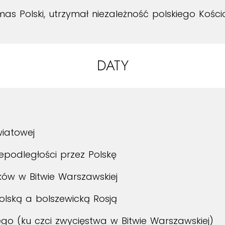
mas Polski, utrzymał niezależność polskiego Kości
DATY
wiatowej
epodległości przez Polskę
ków w Bitwie Warszawskiej
lską a bolszewicką Rosją
ego (ku czci zwycięstwa w Bitwie Warszawskiej)