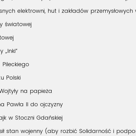
ych elektrowni, hut i zakładów przemysłowych 
y światowej
towej
 „Inki”
 Pileckiego
u Polski
Wojtyły na papieża
a Pawła II do ojczyzny
ajk w Stoczni Gdańskiej
osił stan wojenny (aby rozbić Solidarność i pod