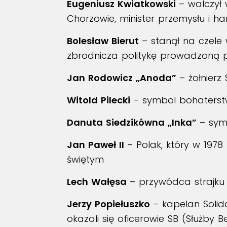
Eugeniusz Kwiatkowski
– walczył
Chorzowie, minister przemysłu i ha
Bolesław Bierut
– stanął na czele
zbrodnicza politykę prowadzoną p
Jan Rodowicz „Anoda”
– żołnier
Witold Pilecki
– symbol bohaterst
Danuta Siedzikówna „Inka”
– sym
Jan Paweł II
– Polak, który w 1978
świętym
Lech Wałęsa
– przywódca strajku 
Jerzy Popiełuszko
– kapelan Soli
okazali się oficerowie SB (Służby 