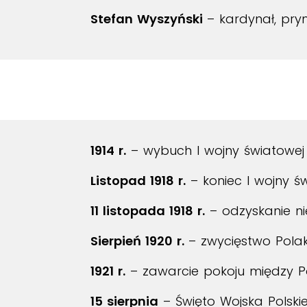
Stefan Wyszyński
– kardynał, pry
1914 r.
– wybuch I wojny światowej
Listopad 1918 r.
– koniec I wojny ś
11 listopada 1918 r.
– odzyskanie ni
Sierpień 1920 r.
– zwycięstwo Pola
1921 r.
– zawarcie pokoju między Po
15 sierpnia
– Święto Wojska Polski