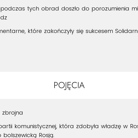
, podczas tych obrad doszło do porozumienia m
adz
ntarne, które zakończyły się sukcesem Solidarnoś
POJĘCIA
 zbrojna
artii komunistycznej, która zdobyła władzę w Ros
bolszewicką Rosją.