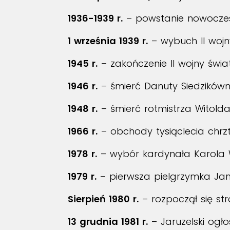
1936
-1939 r.
– powstanie nowoczesn
1 września 1939 r.
– wybuch II wojn
1945 r.
– zakończenie II wojny świa
1946 r.
– śmierć Danuty Siedzikówny
1948 r.
– śmierć rotmistrza Witolda
1966 r.
– obchody tysiąclecia chrzt
1978 r.
– wybór kardynała Karola 
1979 r.
– pierwsza pielgrzymka Jan
Sierpień 1980 r.
– rozpoczął się str
13 grudnia 1981 r.
– Jaruzelski ogł