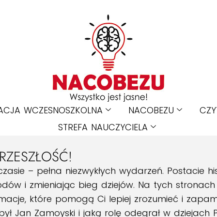
ACJA WCZESNOSZKOLNA
NACOBEZU
CZY
STREFA NAUCZYCIELA
RZESZŁOŚĆ!
czasie – pełna niezwykłych wydarzeń. Postacie hi
rodów i zmieniając bieg dziejów. Na tych stronac
acje, które pomogą Ci lepiej zrozumieć i zapa
 był Jan Zamoyski i jaką rolę odegrał w dziejach P