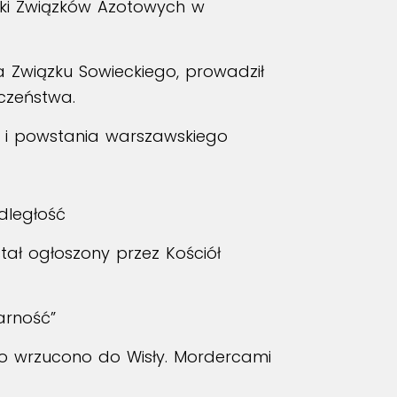
yki Związków Azotowych w
 Związku Sowieckiego, prowadził
czeństwa.
em i powstania warszawskiego
dległość
stał ogłoszony przez Kościół
arność”
ło wrzucono do Wisły. Mordercami