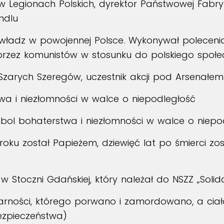
 w Legionach Polskich, dyrektor Państwowej Fabr
ndlu
 władz w powojennej Polsce. Wykonywał polecenia
rzez komunistów w stosunku do polskiego społe
z Szarych Szeregów, uczestnik akcji pod Arsenał
wa i niezłomności w walce o niepodległość
bol bohaterstwa i niezłomności w walce o niepo
 roku został Papieżem, dziewięć lat po śmierci zo
w Stoczni Gdańskiej, który należał do NSZZ „Solid
darności, którego porwano i zamordowano, a cia
Bezpieczeństwa)