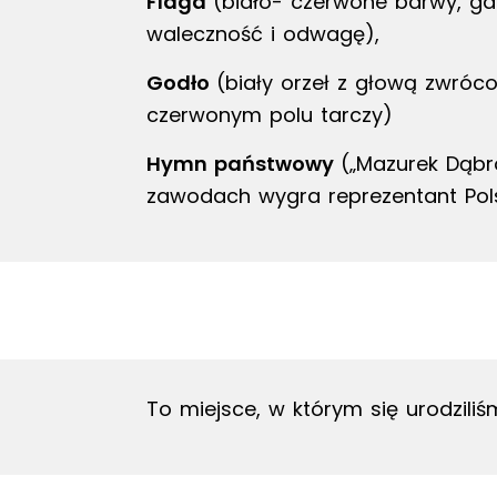
Flaga
(biało- czerwone barwy, gdz
waleczność i odwagę),
Godło
(biały orzeł z głową zwróc
czerwonym polu tarczy)
Hymn państwowy
(„Mazurek Dąbr
zawodach wygra reprezentant Pols
To miejsce, w którym się urodzili