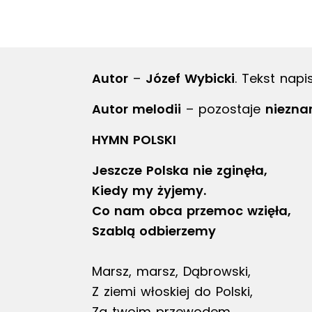
Autor
–
Józef Wybicki
. Tekst napi
Autor melodii
– pozostaje
niezna
HYMN POLSKI
Jeszcze Polska nie zginęła,
Kiedy my żyjemy.
Co nam obca przemoc wzięła,
Szablą odbierzemy
Marsz, marsz, Dąbrowski,
Z ziemi włoskiej do Polski,
Za twoim przewodem