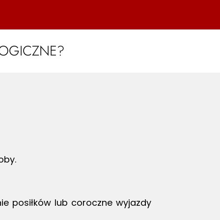
LOGICZNE?
oby.
nie posiłków lub coroczne wyjazdy