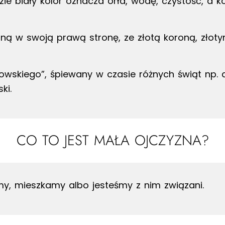
ie biały kolor oznacza orła, wodę, czystość, a k
oną w swoją prawą stronę, ze złotą koroną, zło
owskiego”, śpiewany w czasie różnych świąt np. 
ki.
CO TO JEST MAŁA OJCZYZNA?
śmy, mieszkamy albo jesteśmy z nim związani.