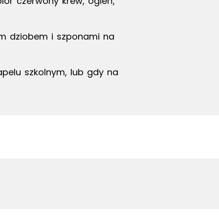
olor czerwony krew, ogień,
tym dziobem i szponami na
apelu szkolnym, lub gdy na