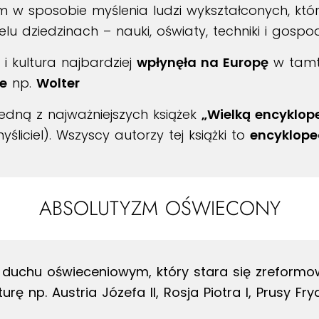
om w sposobie myślenia ludzi wykształconych, któ
lu dziedzinach – nauki, oświaty, techniki i gospod
 i kultura najbardziej
wpłynęła na Europę
w tamt
ie
np.
Wolter
edną z najważniejszych książek
„Wielką encyklop
myśliciel). Wszyscy autorzy tej książki to
encyklope
ABSOLUTYZM OŚWIECONY
duchu oświeceniowym, który stara się zreform
rę np. Austria Józefa II, Rosja Piotra I, Prusy Fryd