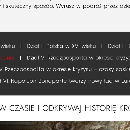
 i skuteczny sposób. Wyrusz w podróż przez dziej
 wieku
Dział II. Polska w XVI wieku
Dział III
ecenia
Dział V. Rzeczpospolita w okresie kryzys
 V Rzeczpospolita w okresie kryzysu – czasy saskie 
ał VI. Napoleon Bonaparte tworzy nowy ład w Eur
 W CZASIE I ODKRYWAJ HISTORIĘ K