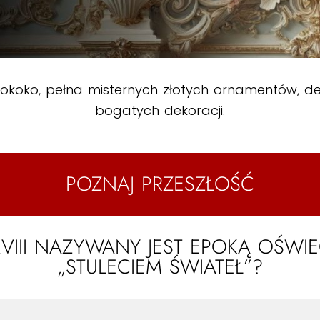
 rokoko, pełna misternych złotych ornamentów, d
bogatych dekoracji.
POZNAJ PRZESZŁOŚĆ
III NAZYWANY JEST EPOKĄ OŚWIE
„STULECIEM ŚWIATEŁ”?