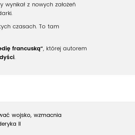
ry wynikał z nowych założeń
arki.
ych czasach. To tam
edię francuską”
, której autorem
dyści
.
ować wojsko, wzmacnia
eryka II