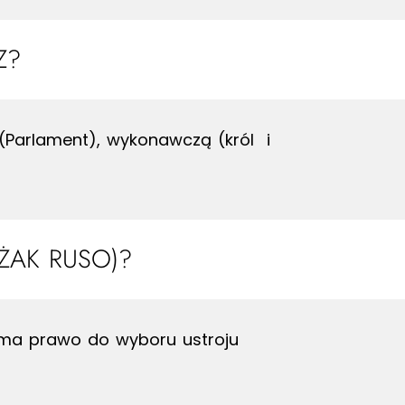
Z?
 (Parlament), wykonawczą (król i
 ŻAK RUSO)?
o ma prawo do wyboru ustroju