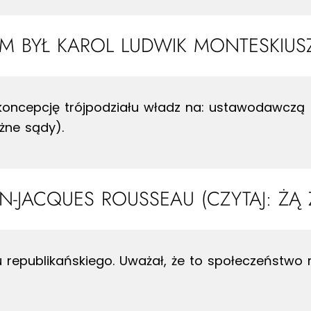
IM BYŁ KAROL LUDWIK MONTESKIUS
 koncepcję trójpodziału władz na: ustawodawczą
żne sądy).
AN-JACQUES ROUSSEAU (CZYTAJ: ŻĄ
ju republikańskiego. Uważał, że to społeczeństw