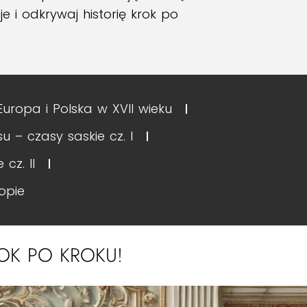
e i odkrywaj historię krok po
: Europa i Polska w XVII wieku
u – czasy saskie cz. I
cz. II
opie
ROK PO KROKU!