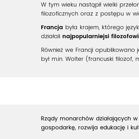
W tym wieku nastąpił wielki przeł
filozoficznych oraz z postępu w wie
Francja
była krajem, którego język
działali
najpopularniejsi filozofow
Również we Francji opublikowano j
był m.in. Wolter (francuski filozof, 
Rządy monarchów działających w 
gospodarkę, rozwija edukację i kultu