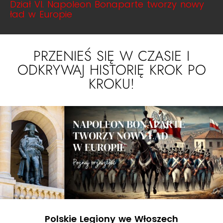
Dział VI. Napoleon Bonaparte tworzy nowy
ład w Europie
PRZENIEŚ SIĘ W CZASIE I
ODKRYWAJ HISTORIĘ KROK PO
KROKU!
Polskie Legiony we Włoszech