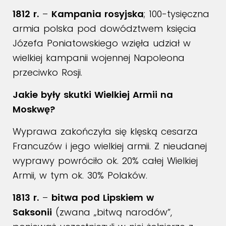
1812 r.
–
Kampania rosyjska
; 100-tysięczna
armia polska pod dowództwem księcia
Józefa Poniatowskiego wzięła udział w
wielkiej kampanii wojennej Napoleona
przeciwko Rosji.
Jakie były skutki Wielkiej Armii na
Moskwę?
Wyprawa zakończyła się klęską cesarza
Francuzów i jego wielkiej armii. Z nieudanej
wyprawy powróciło ok. 20% całej Wielkiej
Armii, w tym ok. 30% Polaków.
1813 r.
–
bitwa pod Lipskiem w
Saksonii
(zwana „bitwą narodów”,