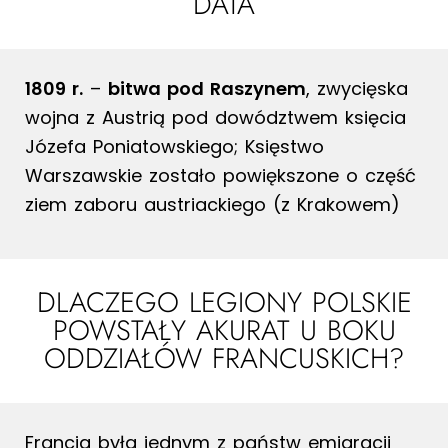
DATA
1809 r.
–
bitwa pod Raszynem
, zwycięska
wojna z Austrią pod dowództwem księcia
Józefa Poniatowskiego; Księstwo
Warszawskie zostało powiększone o część
ziem zaboru austriackiego (z Krakowem)
DLACZEGO LEGIONY POLSKIE
POWSTAŁY AKURAT U BOKU
ODDZIAŁÓW FRANCUSKICH?
Francja była jednym z państw emigracji