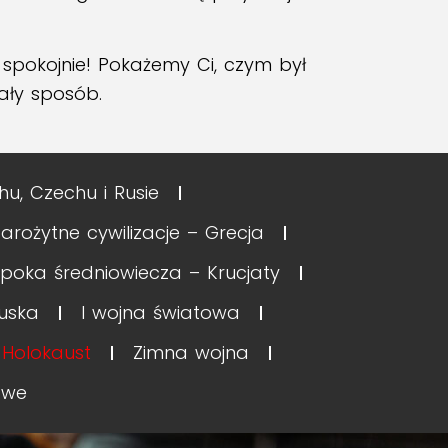
 spokojnie! Pokażemy Ci, czym był
ały sposób.
u, Czechu i Rusie
tarożytne cywilizacje – Grecja
Epoka średniowiecza – Krucjaty
uska
I wojna światowa
Holokaust
Zimna wojna
owe