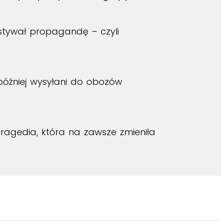
ystywał propagandę – czyli
później wysyłani do obozów
o tragedia, która na zawsze zmieniła