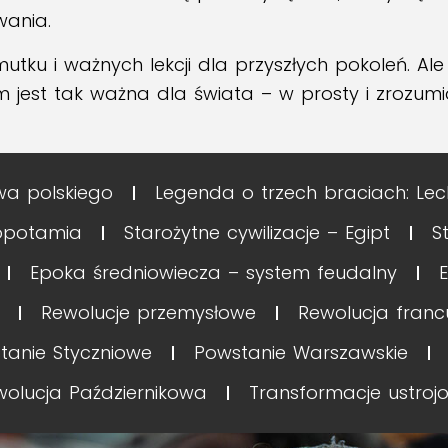
wania.
utku i ważnych lekcji dla przyszłych pokoleń. Ale
 jest tak ważna dla świata – w prosty i zrozumi
wa polskiego
Legenda o trzech braciach: Lech
zopotamia
Starożytne cywilizacje – Egipt
S
Epoka średniowiecza – system feudalny
Rewolucje przemysłowe
Rewolucja franc
tanie Styczniowe
Powstanie Warszawskie
wolucja Październikowa
Transformacje ustroj