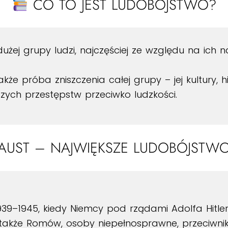
CO TO JEST LUDOBÓJSTWO?
użej grupy ludzi, najczęściej ze względu na ich n
akże próba zniszczenia całej grupy – jej kultury, hi
szych przestępstw przeciwko ludzkości.
UST – NAJWIĘKSZE LUDOBÓJSTWO
939–1945, kiedy Niemcy pod rządami Adolfa Hitle
e także Romów, osoby niepełnosprawne, przeciwnik