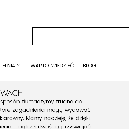
TELNIA
WARTO WIEDZIEĆ
BLOG
ŁOWACH
ły sposób tłumaczymy trudne do
niektóre zagadnienia mogą wydawać
 klarowny. Mamy nadzieję, że dzięki
ecie mogli z łatwością przyswajać