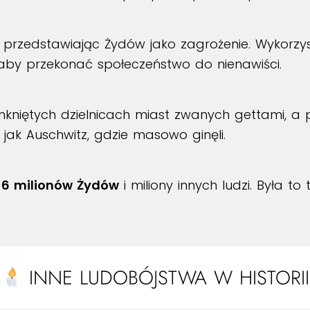
gię, przedstawiając Żydów jako zagrożenie. Wykorz
 aby przekonać społeczeństwo do nienawiści.
mkniętych dzielnicach miast zwanych gettami, a 
 jak Auschwitz, gdzie masowo ginęli.
o
6 milionów Żydów
i miliony innych ludzi. Była t
INNE LUDOBÓJSTWA W HISTORII