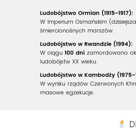
Ludobójstwo Ormian (1915–1917):
W Imperium Osmańskim (dzisiejsza
śmiercionośnych marszów.
Ludobójstwo w Rwandzie (1994):
W ciągu
100 dni
zamordowano ok
ludobójstw XX wieku.
Ludobójstwo w Kambodży (1975–1
W wyniku rządów Czerwonych Khm
masowe egzekucje.
D