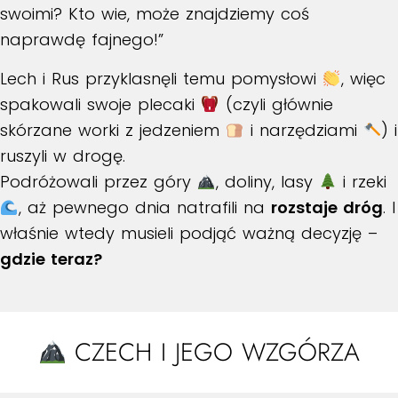
swoimi? Kto wie, może znajdziemy coś
naprawdę fajnego!”
Lech i Rus przyklasnęli temu pomysłowi
, więc
spakowali swoje plecaki
(czyli głównie
skórzane worki z jedzeniem
i narzędziami
) i
ruszyli w drogę.
Podróżowali przez góry
, doliny, lasy
i rzeki
, aż pewnego dnia natrafili na
rozstaje dróg
. I
właśnie wtedy musieli podjąć ważną decyzję –
gdzie teraz?
CZECH I JEGO WZGÓRZA