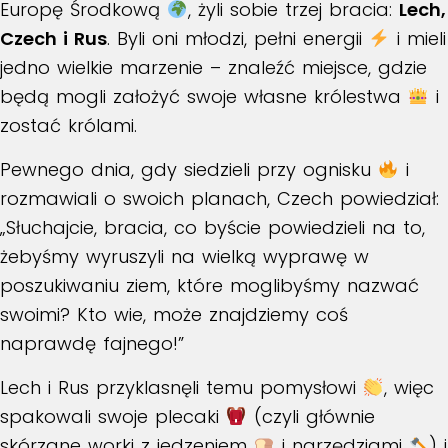
Europę Środkową
, żyli sobie trzej bracia:
Lech,
Czech i Rus
. Byli oni młodzi, pełni energii
i mieli
jedno wielkie marzenie – znaleźć miejsce, gdzie
będą mogli założyć swoje własne królestwa
i
zostać królami.
Pewnego dnia, gdy siedzieli przy ognisku
i
rozmawiali o swoich planach, Czech powiedział:
„Słuchajcie, bracia, co byście powiedzieli na to,
żebyśmy wyruszyli na wielką wyprawę w
poszukiwaniu ziem, które moglibyśmy nazwać
swoimi? Kto wie, może znajdziemy coś
naprawdę fajnego!”
Lech i Rus przyklasnęli temu pomysłowi
, więc
spakowali swoje plecaki
(czyli głównie
skórzane worki z jedzeniem
i narzędziami
) i