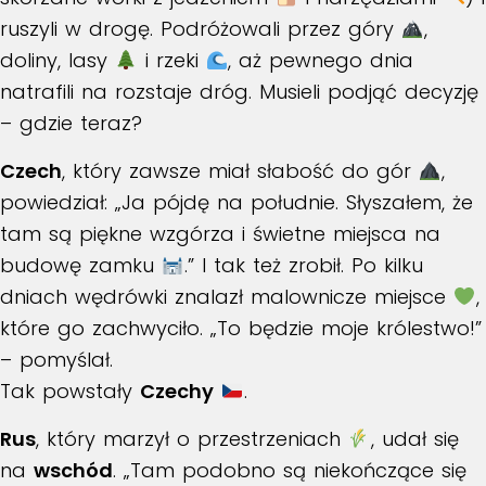
ruszyli w drogę. Podróżowali przez góry
,
doliny, lasy
i rzeki
, aż pewnego dnia
natrafili na rozstaje dróg. Musieli podjąć decyzję
– gdzie teraz?
Czech
, który zawsze miał słabość do gór
,
powiedział: „Ja pójdę na południe. Słyszałem, że
tam są piękne wzgórza i świetne miejsca na
budowę zamku
.” I tak też zrobił. Po kilku
dniach wędrówki znalazł malownicze miejsce
,
które go zachwyciło. „To będzie moje królestwo!”
– pomyślał.
Tak powstały
Czechy
.
Rus
, który marzył o przestrzeniach
, udał się
na
wschód
. „Tam podobno są niekończące się