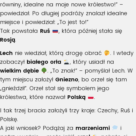
równiny, idealne na moje nowe królestwo!” –
powiedział. Po długiej podróży znalazł idealne
miejsce i powiedział: „To jest to!”
Tak powstała
Ruś
, która później stała się
Rosją
.
Lech
nie wiedział, którą drogę obrać
. I wtedy
zobaczył
białego orła
, który usiadł na
wielkim dębie
. „To znak!” – pomyślał Lech. W
tym miejscu założył
Gniezno
, bo orzeł się tam
„gnieździł”. Orzeł stał się symbolem jego
królestwa, które nazwał
Polską
.
I tak trzej bracia założyli trzy kraje: Czechy, Ruś i
Polskę.
A jaki wniosek? Podążaj za
marzeniami
i