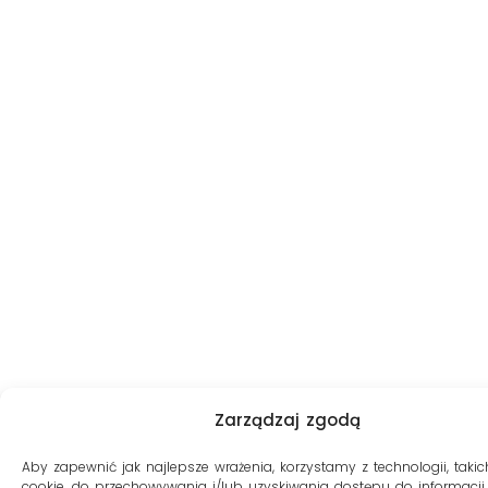
Zarządzaj zgodą
Aby zapewnić jak najlepsze wrażenia, korzystamy z technologii, takich
cookie, do przechowywania i/lub uzyskiwania dostępu do informacji