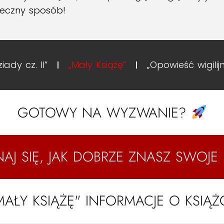
uteczny sposób!
ziady cz. II”
„Mały Książę”
„Opowieść wigilij
GOTOWY NA WYZWANIE?
AJ SIĘ, JAK DOBRZE ZNASZ SWOJE 
MAŁY KSIĄŻĘ" INFORMACJE O KSIĄŻ