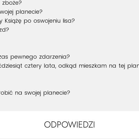
ę zboże?
wojej planecie?
y Książę po oswojeniu lisa?
azd?
czas pewnego zdarzenia?
ćdziesiąt cztery lata, odkąd mieszkam na tej plan
 robić na swojej planecie?
ODPOWIEDZI