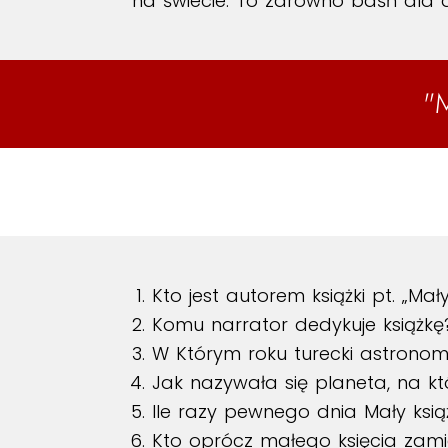
na świecie. To zarówno baśń dla dz
"
Kto jest autorem książki pt. „Mał
Komu narrator dedykuje książkę
W Którym roku turecki astrono
Jak nazywała się planeta, na kt
Ile razy pewnego dnia Mały ksi
Kto oprócz małego księcia zami