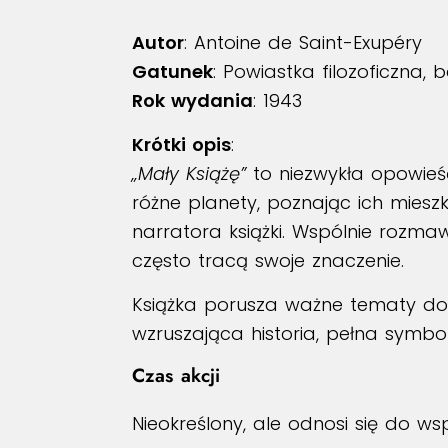
Autor
: Antoine de Saint-Exupéry
Gatunek
: Powiastka filozoficzna, 
Rok wydania
: 1943
Krótki opis
:
„Mały Książę”
to niezwykła opowieś
różne planety, poznając ich miesz
narratora książki. Wspólnie rozmaw
często tracą swoje znaczenie.
Książka porusza ważne tematy doty
wzruszająca historia, pełna symboli
Czas akcji
Nieokreślony, ale odnosi się do ws