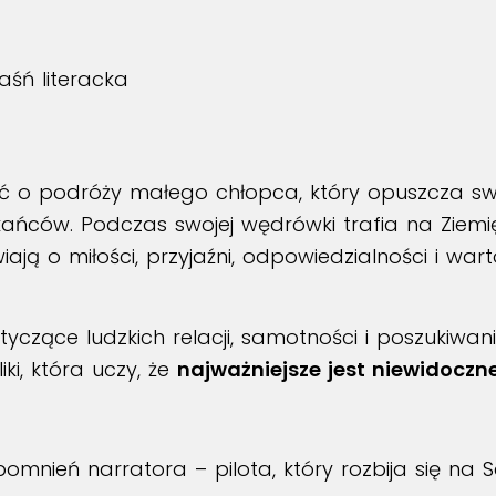
baśń literacka
ć o podróży małego chłopca, który opuszcza swo
kańców. Podczas swojej wędrówki trafia na Ziemię
iają o miłości, przyjaźni, odpowiedzialności i war
czące ludzkich relacji, samotności i poszukiwani
ki, która uczy, że
najważniejsze jest niewidoczn
pomnień narratora – pilota, który rozbija się na 