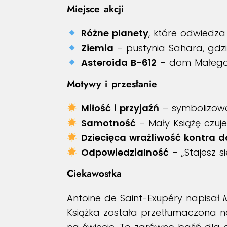
Miejsce akcji
Różne planety
, które odwiedza 
Ziemia
– pustynia Sahara, gdzi
Asteroida B-612
– dom Małego 
Motywy i przesłanie
Miłość i przyjaźń
– symbolizowa
Samotność
– Mały Książę czuje
Dziecięca wrażliwość kontra d
Odpowiedzialność
– „Stajesz s
Ciekawostka
Antoine de Saint-Exupéry napisał
Książka została przetłumaczona na