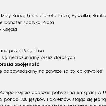
Mały Książę (m.in. planeta Króla, Pyszałka, Bankie
e bohater spotyka Pilota
Księcia
ne przez Różę i Lisa
 się niezrozumiany przez dorosłych
orosła obojętność
ię odpowiedzialny na zawsze za to, co oswoiłeś”
Małego Księcia
podczas pobytu na emigracji w USA
 ponad 300 języków i dialektów, stając się jedn