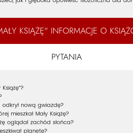
ieci, jak i głęboka opowieść filozoficzna dla dor
MAŁY KSIĄŻĘ" INFORMACJE O KSIĄŻ
PYTANIA
y Książę”?
?
m odkrył nową gwiazdę?
órej mieszkał Mały Książę?
ążę oglądał zachód słońca?
eszkiwał planetę?