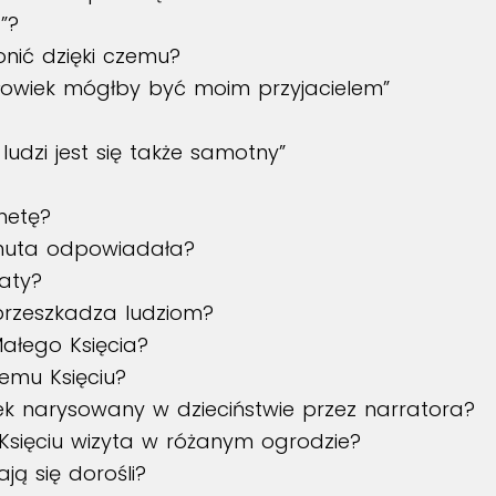
”?
onić dzięki czemu?
złowiek mógłby być moim przyjacielem”
udzi jest się także samotny”
netę?
inuta odpowiadała?
aty?
rzeszkadza ludziom?
Małego Księcia?
emu Księciu?
ek narysowany w dzieciństwie przez narratora?
 Księciu wizyta w różanym ogrodzie?
ą się dorośli?