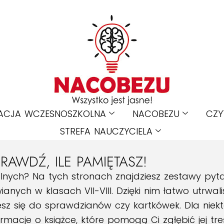
ACJA WCZESNOSZKOLNA
NACOBEZU
CZY
STREFA NAUCZYCIELA
SPRAWDŹ, ILE PAMIĘTASZ!
kolnych? Na tych stronach znajdziesz zestawy py
ych w klasach VII-VIII. Dzięki nim łatwo utrwalisz
sz się do sprawdzianów czy kartkówek. Dla niektó
macje o książce, które pomogą Ci zgłębić jej treść