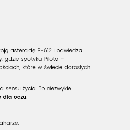
ją asteroidę B-612 i odwiedza
, gdzie spotyka Pilota –
tościach, które w świecie dorosłych
a sensu życia. To niezwykle
e dla oczu
.
Saharze.