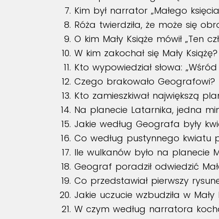
Kim był narrator „Małego księcia
Róża twierdziła, że może się obr
O kim Mały Książe mówił „Ten c
W kim zakochał się Mały Książę?
Kto wypowiedział słowa: „Wśród l
Czego brakowało Geografowi?
Kto zamieszkiwał największą pla
Na planecie Latarnika, jedna m
Jakie według Geografa były kwi
Co według pustynnego kwiatu p
Ile wulkanów było na planecie 
Geograf poradził odwiedzić Mał
Co przedstawiał pierwszy rysun
Jakie uczucie wzbudziła w Mały
W czym według narratora kochaj