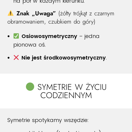
na pół w każdym kierunku.
Znak „Uwaga”
(żółty trójkąt z czarnym
obramowaniem, czubkiem do góry)
Osiowosymetryczny
– jedna
pionowa oś.
Nie jest środkowosymetryczny
.
SYMETRIE W ŻYCIU
CODZIENNYM
Symetrie spotykamy wszędzie: