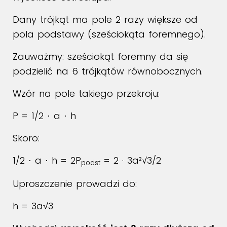
Dany trójkąt ma pole 2 razy większe od
pola podstawy (sześciokąta foremnego).
Zauważmy: sześciokąt foremny da się
podzielić na 6 trójkątów równobocznych.
Wzór na pole takiego przekroju:
P
= 1/2
⋅
a
⋅
h
Skoro:
1/2
⋅
a
⋅
h
= 2P
= 2 · 3a²√3/2
podst
Uproszczenie prowadzi do:
h = 3a√3