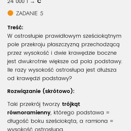
24 000 l →
C
ZADANIE 5
Treść:
W ostrosłupie prawidłowym sześciokątnym
pole przekroju płaszczyzną przechodzącą
przez wysokość i dwie krawędzie boczne
jest dwukrotnie większe od pola podstawy.
Ile razy wysokość ostrosłupa jest dłuższa
od krawędzi podstawy?
Rozwiązanie (skrótowo):
Taki przekrój tworzy
trójkąt
równoramienny
, którego podstawa =
długość boku sześciokąta, a ramiona =
wysokość ostrosłupa.