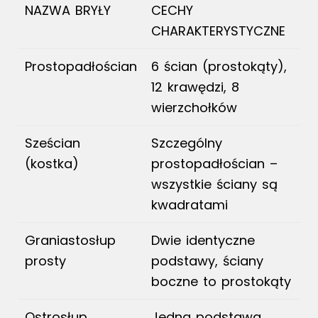
NAZWA BRYŁY
CECHY
CHARAKTERYSTYCZNE
Prostopadłościan
6 ścian (prostokąty),
12 krawędzi, 8
wierzchołków
Sześcian
Szczególny
(kostka)
prostopadłościan –
wszystkie ściany są
kwadratami
Graniastosłup
Dwie identyczne
prosty
podstawy, ściany
boczne to prostokąty
Ostrosłup
Jedna podstawa