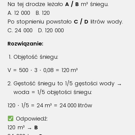
Na tej drodze leżało
A / B
m³ śniegu.
A. 12 000 B. 120
Po stopnieniu powstało
C / D
litrów wody.
C. 24 000 D. 120 000
Rozwiązanie:
Objętość śniegu:
V = 500 ⋅ 3 ⋅ 0,08 = 120 m³
Gęstość śniegu to 1/5 gęstości wody →
woda = 1/5 objętości śniegu:
120 ⋅ 1/5 = 24 m³ = 24 000 litrów
Odpowiedź:
120 m³ →
B