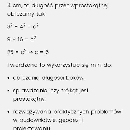
4 cm, to długość przeciwprostokątnej
obliczamy tak:
2
2
2
3
+ 4
= c
2
9 + 16 = c
2
25 = c
⇒ c = 5
Twierdzenie to wykorzystuje się m.in. do:
obliczania długości boków,
sprawdzania, czy trójkąt jest
prostokątny,
rozwiązywania praktycznych problemów
w budownictwie, geodezji i
projektowaniu.