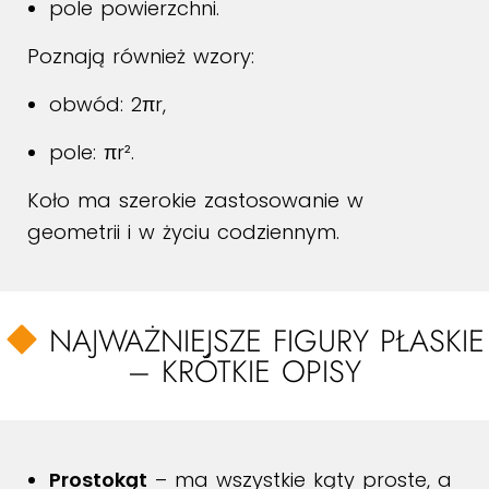
pole powierzchni.
Poznają również wzory:
obwód: 2πr,
pole: πr².
Koło ma szerokie zastosowanie w
geometrii i w życiu codziennym.
NAJWAŻNIEJSZE FIGURY PŁASKIE
– KRÓTKIE OPISY
Prostokąt
– ma wszystkie kąty proste, a