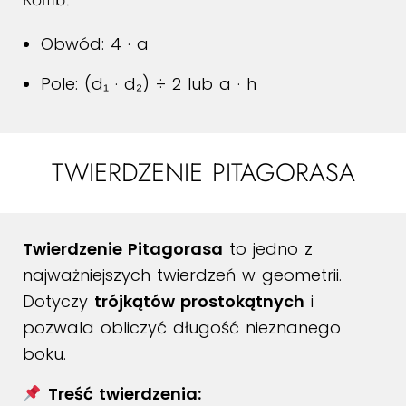
Obwód: 4 · a
Pole: (d₁ · d₂) ÷ 2 lub a · h
TWIERDZENIE PITAGORASA
Twierdzenie Pitagorasa
to jedno z
najważniejszych twierdzeń w geometrii.
Dotyczy
trójkątów prostokątnych
i
pozwala obliczyć długość nieznanego
boku.
Treść twierdzenia: