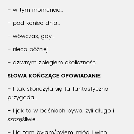
– w tym momencie…
– pod koniec dnia…
– wówczas, gdy…
– nieco później…
– dziwnym zbiegiem okoliczności…
SŁOWA KOŃCZĄCE OPOWIADANIE:
– I tak skończyła się ta fantastyczna
przygoda…
– I jak to w baśniach bywa, żyli długo i
szczęśliwie…
– I ja tam byłam/byłem, miód i wino