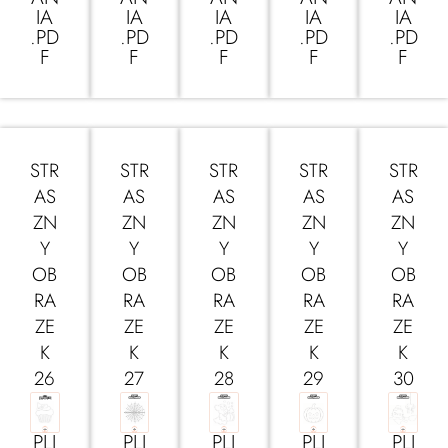
IA
IA
IA
IA
IA
.PD
.PD
.PD
.PD
.PD
F
F
F
F
F
STR
STR
STR
STR
STR
AS
AS
AS
AS
AS
ZN
ZN
ZN
ZN
ZN
Y
Y
Y
Y
Y
OB
OB
OB
OB
OB
RA
RA
RA
RA
RA
ZE
ZE
ZE
ZE
ZE
K
K
K
K
K
26
27
28
29
30
PLI
PLI
PLI
PLI
PLI