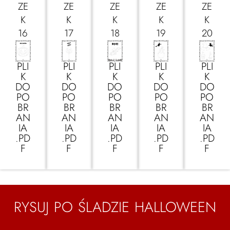
ZE
ZE
ZE
ZE
ZE
K
K
K
K
K
16
17
18
19
20
PLI
PLI
PLI
PLI
PLI
K
K
K
K
K
DO
DO
DO
DO
DO
PO
PO
PO
PO
PO
BR
BR
BR
BR
BR
AN
AN
AN
AN
AN
IA
IA
IA
IA
IA
.PD
.PD
.PD
.PD
.PD
F
F
F
F
F
RYSUJ PO ŚLADZIE HALLOWEEN