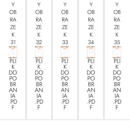
Y
Y
Y
Y
Y
OB
OB
OB
OB
OB
RA
RA
RA
RA
RA
ZE
ZE
ZE
ZE
ZE
K
K
K
K
K
31
32
33
34
35
PLI
PLI
PLI
PLI
PLI
K
K
K
K
K
DO
DO
DO
DO
DO
PO
PO
PO
PO
PO
BR
BR
BR
BR
BR
AN
AN
AN
AN
AN
IA
IA
IA
IA
IA
.PD
.PD
.PD
.PD
.PD
F
F
F
F
F