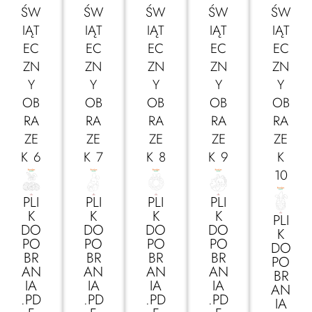
ŚW
ŚW
ŚW
ŚW
ŚW
IĄT
IĄT
IĄT
IĄT
IĄT
EC
EC
EC
EC
EC
ZN
ZN
ZN
ZN
ZN
Y
Y
Y
Y
Y
OB
OB
OB
OB
OB
RA
RA
RA
RA
RA
ZE
ZE
ZE
ZE
ZE
K 6
K 7
K 8
K 9
K
10
PLI
PLI
PLI
PLI
K
K
K
K
PLI
DO
DO
DO
DO
K
PO
PO
PO
PO
DO
BR
BR
BR
BR
PO
AN
AN
AN
AN
BR
IA
IA
IA
IA
AN
.PD
.PD
.PD
.PD
IA