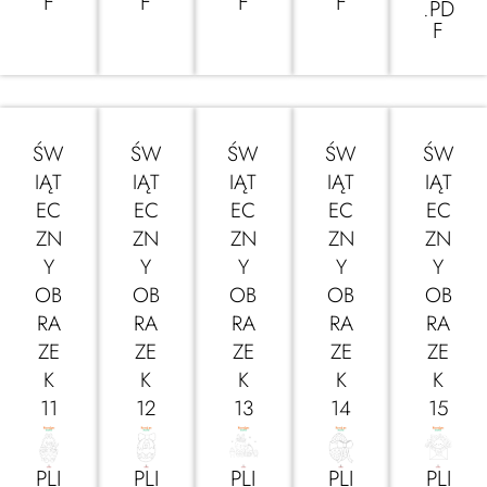
F
F
F
F
.PD
F
ŚW
ŚW
ŚW
ŚW
ŚW
IĄT
IĄT
IĄT
IĄT
IĄT
EC
EC
EC
EC
EC
ZN
ZN
ZN
ZN
ZN
Y
Y
Y
Y
Y
OB
OB
OB
OB
OB
RA
RA
RA
RA
RA
ZE
ZE
ZE
ZE
ZE
K
K
K
K
K
11
12
13
14
15
PLI
PLI
PLI
PLI
PLI