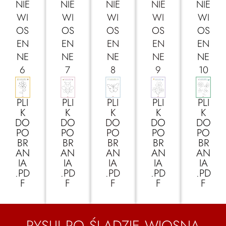
NIE
NIE
NIE
NIE
NIE
WI
WI
WI
WI
WI
OS
OS
OS
OS
OS
EN
EN
EN
EN
EN
NE
NE
NE
NE
NE
6
7
8
9
10
PLI
PLI
PLI
PLI
PLI
K
K
K
K
K
DO
DO
DO
DO
DO
PO
PO
PO
PO
PO
BR
BR
BR
BR
BR
AN
AN
AN
AN
AN
IA
IA
IA
IA
IA
.PD
.PD
.PD
.PD
.PD
F
F
F
F
F
RYSUJ PO ŚLADZIE WIOSNA