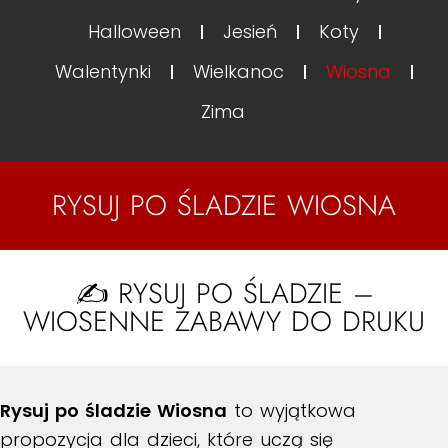
Halloween
Jesień
Koty
Walentynki
Wielkanoc
Wiosna
Zima
RYSUJ PO ŚLADZIE WIOSNA
✍️ RYSUJ PO ŚLADZIE –
WIOSENNE ZABAWY DO DRUKU
Rysuj po śladzie Wiosna
to wyjątkowa
propozycja dla dzieci, które uczą się