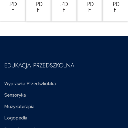
.PD
.PD
.PD
.PD
.PD
F
F
F
F
F
EDUKACJA PRZEDSZKOLNA
Wyprawka Przedszkolaka
Sensoryka
Muzykoterapia
Logopedia