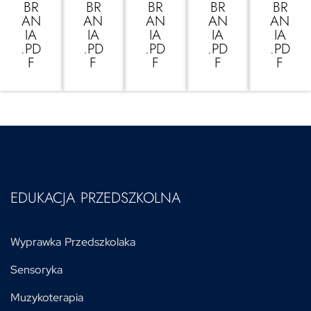
BR
BR
BR
BR
BR
AN
AN
AN
AN
AN
IA
IA
IA
IA
IA
.PD
.PD
.PD
.PD
.PD
F
F
F
F
F
EDUKACJA PRZEDSZKOLNA
Wyprawka Przedszkolaka
Sensoryka
Muzykoterapia