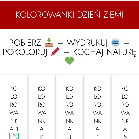
KOLOROWANKI DZIEŃ ZIEMI
POBIERZ
– WYDRUKUJ
–
POKOLORUJ
– KOCHAJ NATURĘ
KO
KO
KO
KO
KO
LO
LO
LO
LO
LO
RO
RO
RO
RO
RO
WA
WA
WA
WA
WA
NK
NK
NK
NK
NK
A 1
A
A
A
A
2
3
4
5