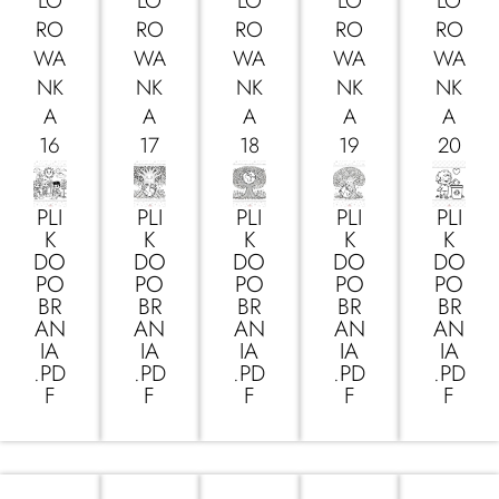
LO
LO
LO
LO
LO
RO
RO
RO
RO
RO
WA
WA
WA
WA
WA
NK
NK
NK
NK
NK
A
A
A
A
A
16
17
18
19
20
PLI
PLI
PLI
PLI
PLI
K
K
K
K
K
DO
DO
DO
DO
DO
PO
PO
PO
PO
PO
BR
BR
BR
BR
BR
AN
AN
AN
AN
AN
IA
IA
IA
IA
IA
.PD
.PD
.PD
.PD
.PD
F
F
F
F
F