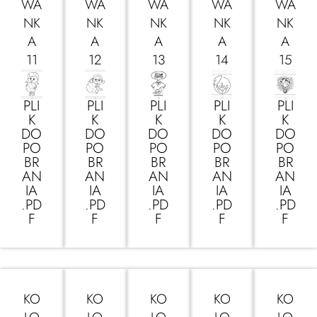
WA
WA
WA
WA
WA
NK
NK
NK
NK
NK
A
A
A
A
A
11
12
13
14
15
PLI
PLI
PLI
PLI
PLI
K
K
K
K
K
DO
DO
DO
DO
DO
PO
PO
PO
PO
PO
BR
BR
BR
BR
BR
AN
AN
AN
AN
AN
IA
IA
IA
IA
IA
.PD
.PD
.PD
.PD
.PD
F
F
F
F
F
KO
KO
KO
KO
KO