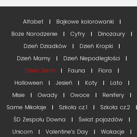
Alfabet
Bajkowe kolorowanki
Boże Narodzenie
Cyfry
Dinozaury
Dzień Dziadków
Dzień Kropki
Dzień Mamy
Dzień Niepodległości
Dzień Ziemi
Fauna
Flora
Halloween
Jesień
Koty
Lato
Misie
Owady
Owoce
Renifery
Same Mikołaje
Szkoła cz.1
Szkoła cz.2
ŚD Zespołu Downa
Świat pojazdów
Unicorn
Valentine’s Day
Wakacje