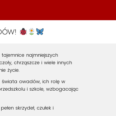
ADÓW!
tajemnice najmniejszych
zoły, chrząszcze i wiele innych
ie życie.
ć świata owadów, ich rolę w
przedszkolu i szkole, wzbogacając
ełen skrzydeł, czułek i