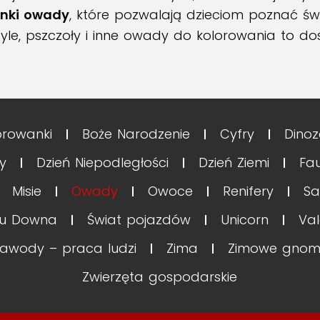
anki owady
, które pozwalają dzieciom poznać św
tyle, pszczoły i inne owady do kolorowania to d
orowanki
Boże Narodzenie
Cyfry
Dinoz
y
Dzień Niepodległości
Dzień Ziemi
Fa
Misie
Owady
Owoce
Renifery
Sa
łu Downa
Świat pojazdów
Unicorn
Val
awody – praca ludzi
Zima
Zimowe gnom
Zwierzęta gospodarskie