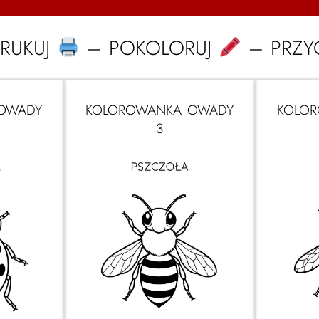
RUKUJ
– POKOLORUJ
– PRZY
OWADY
KOLOROWANKA OWADY
KOLO
3