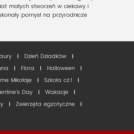
iat małych stworzeń w ciekawy i
oskonały pomysł na przyrodnicze
aury
Dzień Dziadków
una
Flora
Halloween
me Mikołaje
Szkoła cz.1
entine’s Day
Wakacje
y
Zwierzęta egzotyczne