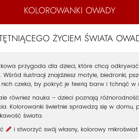
KOLOROWANKI OWADY
TĘTNIĄCEGO ŻYCIEM ŚWIATA OW
kowa przygoda dla dzieci, które chcą odkrywać 
śród ilustracji znajdziesz motyle, biedronki, pszc
ich czeka, by pokryć je feerią barw i tchnąć w n
 ale również nauka – dzieci poznają różnorodnoś
ycia. Kolorowanki świetnie sprawdzą się w domu, 
ekawość świata.
ać
i stworzyć swój własny, kolorowy mikroświat p