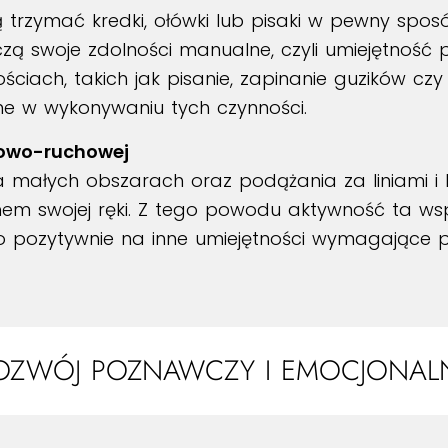
 trzymać kredki, ołówki lub pisaki w pewny spos
zą swoje zdolności manualne, czyli umiejętność po
ciach, takich jak pisanie, zapinanie guzików czy
elne w wykonywaniu tych czynności.
kowo-ruchowej
małych obszarach oraz podążania za liniami i 
hem swojej ręki. Z tego powodu aktywność ta wsp
o pozytywnie na inne umiejętności wymagające pre
OZWÓJ POZNAWCZY I EMOCJONAL