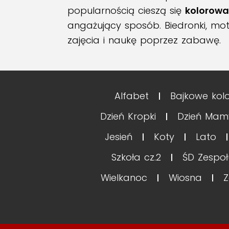
popularnością cieszą się
kolorow
angażujący sposób. Biedronki, mo
zajęcia i naukę poprzez zabawę.
Alfabet
Bajkowe kol
Dzień Kropki
Dzień Mam
Jesień
Koty
Lato
Szkoła cz.2
ŚD Zespo
Wielkanoc
Wiosna
Z