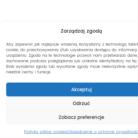
Zarządzaj zgodą
Aby zapewnić jak najlepsze wrażenia, korzystamy z technologii, takich
cookie, do przechowywania i/lub uzyskiwania dostępu do informacji
urządzeniu. Zgoda na te technologie pozwoli nam przetwarzać dane, 
zachowanie podczas przeglądania lub unikalne identyfikatory na tej s
Brak wyrażenia zgody lub wycofanie zgody może niekorzystnie wpły
niektóre cechy i funkcje.
Akceptuj
Odrzuć
Zobacz preferencje
Polityka plików cookies
Oświadczenie o ochronie prywatnośc