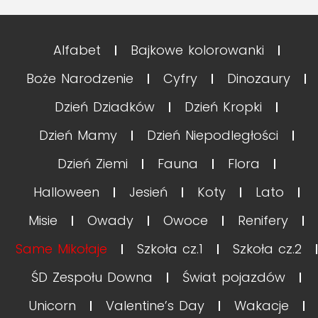
Alfabet
Bajkowe kolorowanki
Boże Narodzenie
Cyfry
Dinozaury
Dzień Dziadków
Dzień Kropki
Dzień Mamy
Dzień Niepodległości
Dzień Ziemi
Fauna
Flora
Halloween
Jesień
Koty
Lato
Misie
Owady
Owoce
Renifery
Same Mikołaje
Szkoła cz.1
Szkoła cz.2
ŚD Zespołu Downa
Świat pojazdów
Unicorn
Valentine’s Day
Wakacje