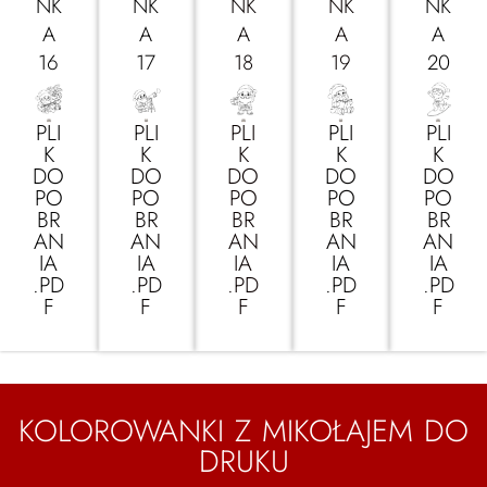
NK
NK
NK
NK
NK
A
A
A
A
A
16
17
18
19
20
PLI
PLI
PLI
PLI
PLI
K
K
K
K
K
DO
DO
DO
DO
DO
PO
PO
PO
PO
PO
BR
BR
BR
BR
BR
AN
AN
AN
AN
AN
IA
IA
IA
IA
IA
.PD
.PD
.PD
.PD
.PD
F
F
F
F
F
KOLOROWANKI Z MIKOŁAJEM DO
DRUKU