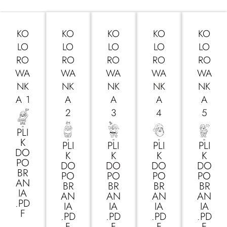
KO
KO
KO
KO
KO
LO
LO
LO
LO
LO
RO
RO
RO
RO
RO
WA
WA
WA
WA
WA
NK
NK
NK
NK
NK
A 1
A
A
A
A
2
3
4
5
PLI
K
PLI
PLI
PLI
PLI
DO
K
K
K
K
PO
DO
DO
DO
DO
BR
PO
PO
PO
PO
AN
BR
BR
BR
BR
IA
AN
AN
AN
AN
.PD
IA
IA
IA
IA
F
.PD
.PD
.PD
.PD
F
F
F
F