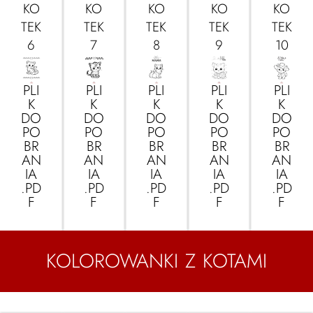
KO
KO
KO
KO
KO
TEK
TEK
TEK
TEK
TEK
6
7
8
9
10
PLI
PLI
PLI
PLI
PLI
K
K
K
K
K
DO
DO
DO
DO
DO
PO
PO
PO
PO
PO
BR
BR
BR
BR
BR
AN
AN
AN
AN
AN
IA
IA
IA
IA
IA
.PD
.PD
.PD
.PD
.PD
F
F
F
F
F
KOLOROWANKI Z KOTAMI