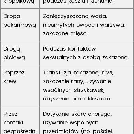
kropelkową
podczas kaszlu i kichania.
Drogą
Zanieczyszczona woda,
pokarmową
nieumytych owoce i warzywa,
zakażone mięso.
Drogą
Podczas kontaktów
płciową
seksualnych z osobą zakażoną.
Poprzez
Transfuzja zakażonej krwi,
krew
zakażenie rany, używanie
wspólnych strzykawek,
ukąszenie przez kleszcza.
Przez
Dotykanie skóry chorego,
kontakt
używanie wspólnych
bezpośredni
przedmiotów (np. pościel,