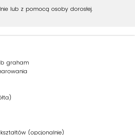
lnie lub z pomocą osoby dorosłej.
lub graham
marowania
łta)
kształtów (opcjonalnie)