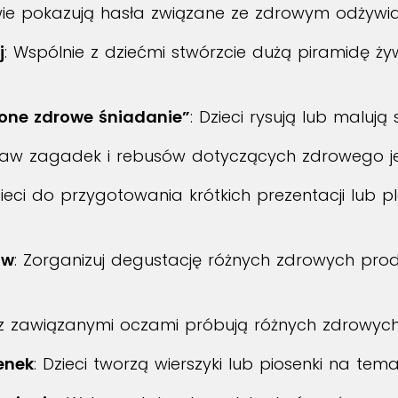
wie pokazują hasła związane ze zdrowym odżywian
j
: Wspólnie z dziećmi stwórzcie dużą piramidę ż
ione zdrowe śniadanie”
: Dzieci rysują lub maluj
staw zagadek i rebusów dotyczących zdrowego je
ieci do przygotowania krótkich prezentacji lub 
ów
: Zorganizuj degustację różnych zdrowych pro
 z zawiązanymi oczami próbują różnych zdrowych 
enek
: Dzieci tworzą wierszyki lub piosenki na te