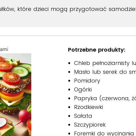
osiłków, które dzieci mogą przygotować samodzie
wami
Potrzebne produkty:
Chleb pełnoziarnisty 
Masło lub serek do s
Pomidory
Ogórki
Papryka (czerwona, żó
Rzodkiewki
Sałata
Szczypiorek
Foremki do wycinania 