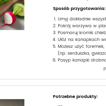
Sposób przygotowania:
Umyj dokładnie wszyst
Pokrój warzywa w plas
Posmaruj kromki chle
Ułóż na kanapkach wa
Możesz użyć foremek, 
(np. serduszka, gwiazd
Posyp kanapki drobno
P
Potrzebne produkty: